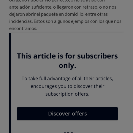
antelación suficiente, o llegaron con retraso, o no nos
dejaron abrir el paquete en domicilio, entre otras
incidencias. Estos son algunos ejemplos con los que nos
encontramos.
Difícil contactar.
En compañías como
Envialia
y,
sobre todo,
Halcourier y Tourline Express
tuvimos
problemas para contactar: llamadas que se cortan,
teléfonos que no responden, agencias que no nos
aclaran si acceden a nuestra petición de servicio, etc.
Un 20% de veces nuestro paquete llegó tarde
.
Tuvimos problemas con algunas compañías cuando
solicitamos que nuestro paquete llegara durante las
24 horas siguientes. Por ejemplo, en
DHL
contratamos el
servicio Express 12
que
garantizaba la entrega antes del mediodía siguiente,
pero como tardaron en recoger el paquete, nuestro
envío llegó un día más tarde. Es decir, 1 día después de