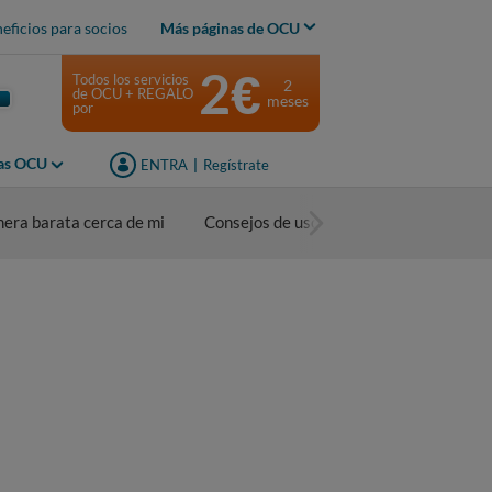
eficios para socios
Más páginas de OCU
2€
Todos los servicios
2
de OCU + REGALO
meses
por
jas OCU
ENTRA
|
Regístrate
nera barata cerca de mi
Consejos de uso