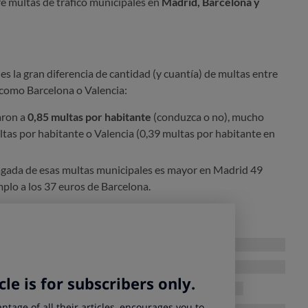
e multas de tráfico municipales en
Madrid, Barcelona y
es la gran diferencia de cantidad (y cuantía) de multas entre
 como Barcelona o Valencia:
aron a
0,85 multas por habitante
(conduzca o no), mucho
ltas por habitante o Valencia (0,39 multas por habitante en
agada de esas multas municipales es mayor en Madrid 49
mplo a los 37 euros de Barcelona.
parcar mal
nicipio de Madrid son de aparcamiento, sobre todo en las
 (SER), que suman casi un millón al año. No obstante, esta
o anterior. Los mayores incrementos se han detectado en
 y radares: multas por circular por una zona solo para
 en rojo y por exceso de velocidad.