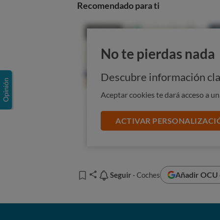
Recomendado para ti
No te pierdas nada
Descubre información cla
Aceptar cookies te dará acceso a u
ACTIVAR PERSONALIZACI
Añadir OCU e
Seguir
Seguir
- Coches