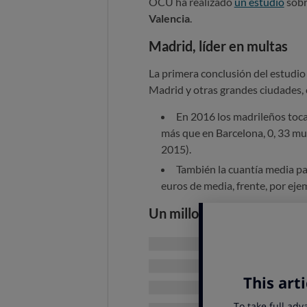
OCU ha realizado
un estudio
sobr
Valencia
.
Madrid, líder en multas
La primera conclusión del estudio 
Madrid y otras grandes ciudades,
En 2016 los madrileños toc
más que en Barcelona, 0, 33 mu
2015).
También la cuantía media p
euros de media, frente, por eje
Un millon de multas por a
La mayoría de las multas en el mu
zonas de estacionamiento regulado
cifra es algo inferior a la del añ
sanciones que dependen de cámaras
residentes, por rebasar semáforos