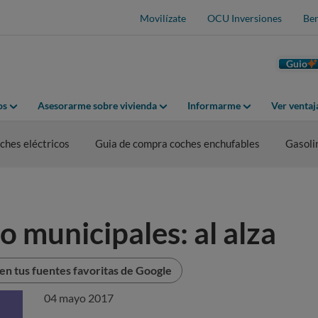
Movilízate
OCU Inversiones
Ben
Guio
os
Asesorarme sobre vivienda
Informarme
Ver venta
hes eléctricos
Guia de compra coches enchufables
Gasoli
o municipales: al alza
n tus fuentes favoritas de Google
04 mayo 2017