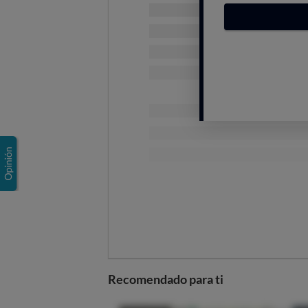
obligatorio el permiso de motoc
permiso B. Ten en cuenta que u
Hay que tener cierta idea de c
reaccionar ante las distintas si
3. Anticípate a las reaccion
defensivo e intenta prever los 
es tan fácil de ver por el resto
4. Lleva ropa adecuada.
Una
caso de caída: guantes, chaquet
reflectante.
5. Ten cuidado con lo que ha
alcantarilla, rejillas… tienen m
cuando pases sobre ellas, no h
6. Cuando te detengas
en u
derecho, de modo que, si detrá
Recomendado para ti
esquivarlo.