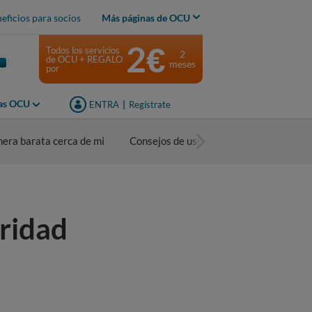
eficios para socios
Más páginas de OCU
2€
Todos los servicios
2
de OCU + REGALO
meses
por
jas OCU
ENTRA
|
Regístrate
nera barata cerca de mi
Consejos de uso
ridad