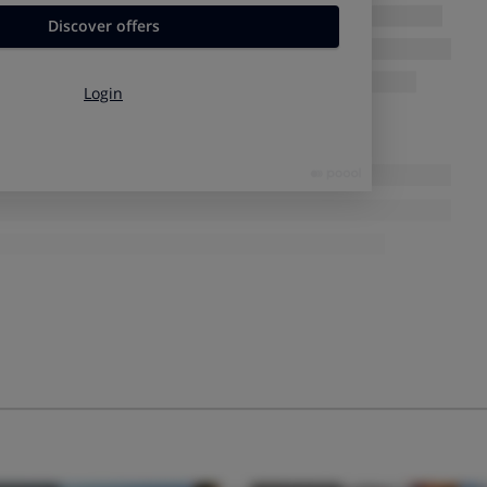
icleta si ya se tienen unos años de experiencia con el
n scooter de 125 supera los 100 km/h y pesa unos 150 kg.
ómo manejar un vehículo de este tipo, para saber cómo
tuaciones que se pueden dar en el tráfico.
es del resto de vehículos.
Adopta un estilo de conducción
posibles errores de los demás. Piensa que una motocicleta no
 de vehículos como un coche.
 ropa especial para circular en motocicleta te protege en
a especial, pantalón largo e incluso algún dispositivo
y en el asfalto.
Las líneas de paso de cebra, las tapas de
enos adherencia que el asfalto. Trata de evitarlas o al menos
agas movimientos bruscos ni frenes fuerte.
n ceda el paso o en un semáforo hazlo mejor en el borde
s viene un conductor despistado y no frena puedas