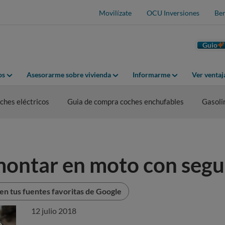
Movilízate
OCU Inversiones
Ben
Guio
os
Asesorarme sobre vivienda
Informarme
Ver venta
hes eléctricos
Guia de compra coches enchufables
Gasoli
montar en moto con segu
n tus fuentes favoritas de Google
12 julio 2018