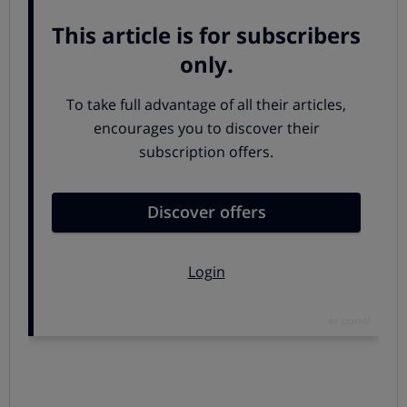
habitual que todos los automóviles incluyeran una
rueda de repuesto exactamente igual que las del resto
del vehículo. Pero el número de coches que aún cuentan
con este sistema ha descendido notablemente por dos
motivos:
una rueda completa con su llanta cuesta
mucho más dinero al fabricante,
y la rueda
ocupa
mucho espacio en el maletero.
Ventajas
: Permite seguir circulando con normalidad.
Inconvenientes
: Puede restar espacio de carga
dependiendo de su ubicación.
Rueda de repuesto tipo galleta
Quizá es el sistema más habitual hoy en día. Se trata de
un neumático de tamaño reducido que
permite circular
a una velocidad limitada
(entre 50 km/h y 80 km/h)
durante una distancia concreta. El objetivo de esta rueda
es permitir al conductor
llegar a un punto de