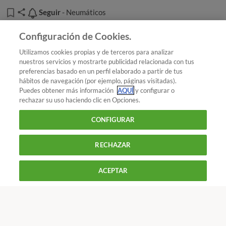
flat
se deben montar conjuntamente con sistema
Seguir
Seguir
- Neumáticos
detector de presión de neumáticos,
para que avise al
Añadir OCU en tus fuentes favoritas de Google
conductor de que ha perdido presión.
Configuración de Cookies.
Ventajas
: No se necesita rueda de repuesto y siempre se
Utilizamos cookies propias y de terceros para analizar
nuestros servicios y mostrarte publicidad relacionada con tus
podrá circular hasta un taller de reparación.
preferencias basado en un perfil elaborado a partir de tus
¿Quieres recibir nuestra Newsletter?
Crea una cuenta
hábitos de navegación (por ejemplo, páginas visitadas).
Inconvenientes
: Son neumáticos un 25 % más caros que
Puedes obtener más información
AQUÍ
y configurar o
los equivalentes convencionales. Precisan de unas
rechazar su uso haciendo clic en Opciones.
llantas especiales y se deben montar en coches dotados
Coches : Neumáticos
¿Conoces todos los sistemas
de sistema de detección de pérdida de presión.
CONFIGURAR
antipinchazo?
RECHAZAR
900 055 105
Reclama!
De L a J de 9 a 18 h y V de 9 a 14 h
ACEPTAR
CONTACTAR
REVISTAS
OFERTAS-OCU
Únete a nosotros