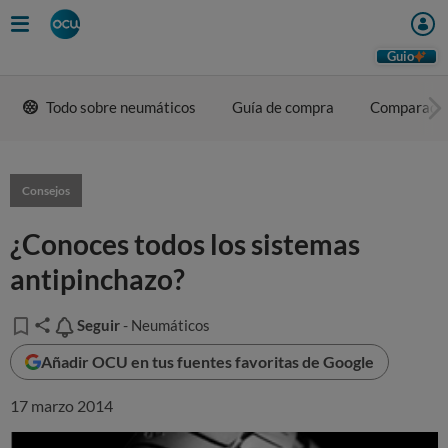
Guio
Todo sobre neumáticos
Guía de compra
Comparador
Consejos
¿Conoces todos los sistemas
antipinchazo?
Seguir
Seguir
- Neumáticos
Añadir OCU en tus fuentes favoritas de Google
17 marzo 2014