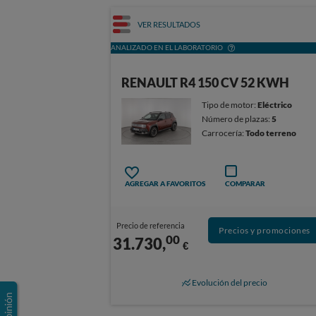
VER RESULTADOS
ANALIZADO EN EL LABORATORIO
RENAULT R4 150 CV 52 KWH
Tipo de motor:
Eléctrico
Número de plazas:
5
Carrocería:
Todo terreno
AGREGAR A FAVORITOS
COMPARAR
Precio de referencia
Precios y promociones
00
31.730,
€
Evolución del precio