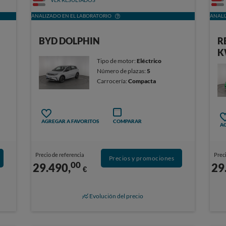
ANALIZADO EN EL LABORATORIO
ANALI
BYD DOLPHIN
R
K
Tipo de motor:
Eléctrico
Número de plazas:
5
Carrocería:
Compacta
AGREGAR A FAVORITOS
COMPARAR
AG
Precio de referencia
Preci
Precios y promociones
00
29.490,
29
€
Evolución del precio