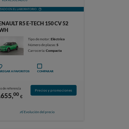
ZADO EN EL LABORATORIO
ENAULT R5 E-TECH 150 CV 52
WH
Tipo de motor:
Eléctrico
Número de plazas:
5
Carrocería:
Compacta
REGAR A FAVORITOS
COMPARAR
o de referencia
Precios y promociones
00
.655,
€
Evolución del precio