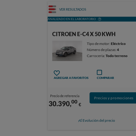
VER RESULTADOS
ANALIZADO EN EL LABORATORIO
CITROEN E-C4 X 50 KWH
Tipo de motor:
Eléctrico
Número de plazas:
4
Carrocería:
Todo terreno
AGREGAR A FAVORITOS
COMPARAR
Precio de referencia
Precios y promociones
00
30.390,
€
Evolución del precio