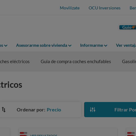
Movilízate
OCU Inversiones
Ben
Guio
os
Asesorarme sobre vivienda
Informarme
Ver venta
hes eléctricos
Guia de compra coches enchufables
Gasoli
tricos
Ordenar por:
Precio
Filtrar Po
VER RESULTADOS