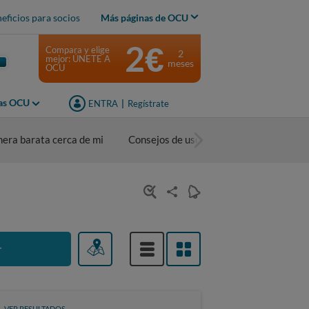
eficios para socios
Más páginas de OCU
2€
Compara y elige
2
mejor: ÚNETE A
meses
OCU
jas OCU
ENTRA
|
Regístrate
nera barata cerca de mi
Consejos de uso
r
VER RESULTADOS