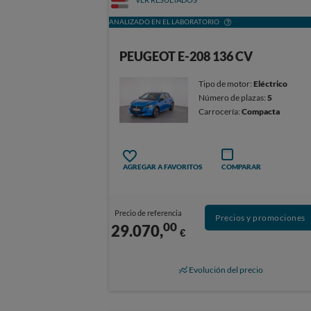
ANALIZADO EN EL LABORATORIO
PEUGEOT E-208 136 CV
Tipo de motor:
Eléctrico
Número de plazas:
5
Carrocería:
Compacta
AGREGAR A FAVORITOS
COMPARAR
Precio de referencia
Precios y promociones
00
29.070,
€
Evolución del precio