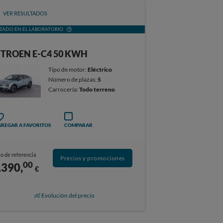
VER RESULTADOS
ZADO EN EL LABORATORIO
ITROEN E-C4 50 KWH
Tipo de motor:
Eléctrico
Número de plazas:
5
Carrocería:
Todo terreno
REGAR A FAVORITOS
COMPARAR
o de referencia
Precios y promociones
00
.390,
€
Evolución del precio