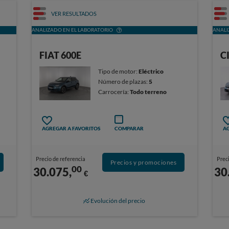
VER RESULTADOS
ANALIZADO EN EL LABORATORIO
ANALI
FIAT 600E
C
Tipo de motor:
Eléctrico
Número de plazas:
5
Carrocería:
Todo terreno
AGREGAR A FAVORITOS
COMPARAR
AG
Precio de referencia
Preci
Precios y promociones
00
30.075,
30
€
Evolución del precio