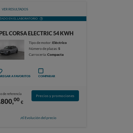
VER RESULTADOS
ZADO EN EL LABORATORIO
PEL CORSA ELECTRIC 54 KWH
Tipo de motor:
Eléctrico
Número de plazas:
5
Carrocería:
Compacta
REGAR A FAVORITOS
COMPARAR
o de referencia
Precios y promociones
00
.800,
€
Evolución del precio