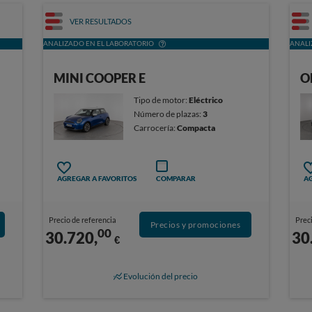
VER RESULTADOS
ANALIZADO EN EL LABORATORIO
ANALI
MINI COOPER E
O
Tipo de motor:
Eléctrico
Número de plazas:
3
Carrocería:
Compacta
AGREGAR A FAVORITOS
COMPARAR
AG
Precio de referencia
Preci
Precios y promociones
00
30.720,
30
€
Evolución del precio