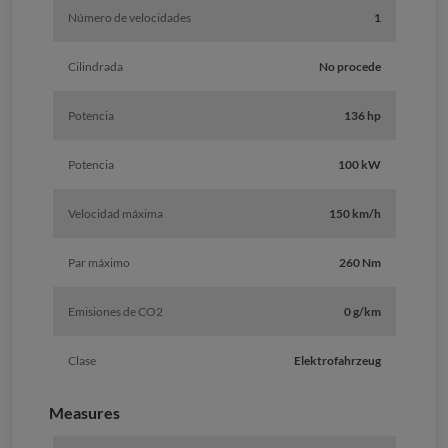
Número de velocidades
1
Cilindrada
No procede
Potencia
136 hp
Potencia
100 kW
Velocidad máxima
150 km/h
Par máximo
260 Nm
Emisiones de CO2
0 g/km
Clase
Elektrofahrzeug
Measures