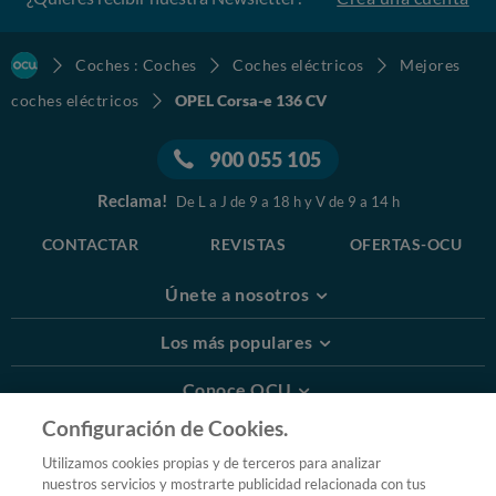
Coches : Coches
Coches eléctricos
Mejores
coches eléctricos
OPEL Corsa-e 136 CV
900 055 105
Reclama!
De L a J de 9 a 18 h y V de 9 a 14 h
CONTACTAR
REVISTAS
OFERTAS-OCU
Únete a nosotros
Los más populares
Conoce OCU
Configuración de Cookies.
Más Información
Utilizamos cookies propias y de terceros para analizar
nuestros servicios y mostrarte publicidad relacionada con tus
© 2026 OCU