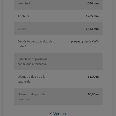
Longitud
4060 mm
Anchura
1765 mm
Altura
1433 mm
Depósito de capacidad de la
property_tank kWh
batería
Batería de depósito de
capacidad alternativa
Diámetro de giro a la
11,00 m
izquierda
Diámetro de giro a la
10,80 m
derecha
Ver más