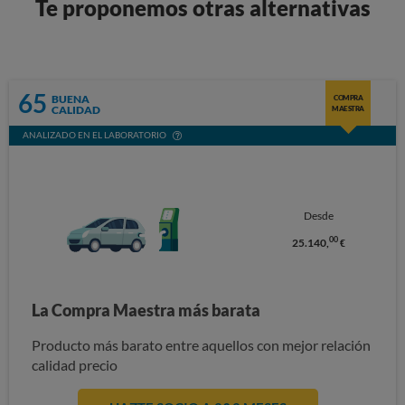
Te proponemos otras alternativas
65
BUENA
COMPRA
CALIDAD
MAESTRA
ANALIZADO EN EL LABORATORIO
Desde
00
25.140,
€
La Compra Maestra más barata
Producto más barato entre aquellos con mejor relación
calidad precio