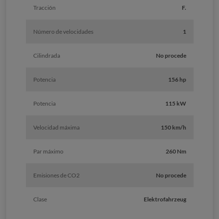
Tracción
F.
Número de velocidades
1
Cilindrada
No procede
Potencia
156 hp
Potencia
115 kW
Velocidad máxima
150 km/h
Par máximo
260 Nm
Emisiones de CO2
No procede
Clase
Elektrofahrzeug