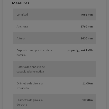
Measures
Longitud
4061 mm
Anchura
1765 mm
Altura
1435 mm
Depósito de capacidad de la
property_tank kWh
batería
Batería de depósito de
capacidad alternativa
Diámetro de giro a la
11,00 m
izquierda
Diámetro de giro a la
10,90 m
derecha