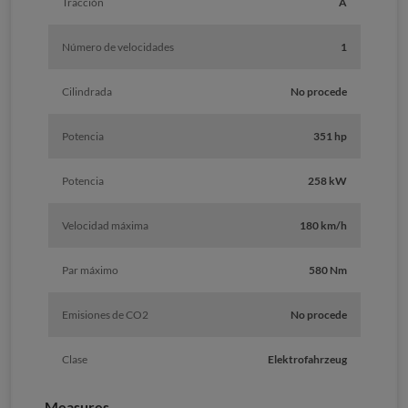
Tracción
A
Número de velocidades
1
Cilindrada
No procede
Potencia
351 hp
Potencia
258 kW
Velocidad máxima
180 km/h
Par máximo
580 Nm
Emisiones de CO2
No procede
Clase
Elektrofahrzeug
Measures