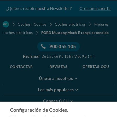
¿Quieres recibir nuestra Newsletter?
Crea una cuenta
Coches : Coches
Coches eléctricos
Mejores
coches eléctricos
FORD Mustang Mach-E rango extendido
900 055 105
Reclama!
De L a J de 9 a 18 h y V de 9 a 14 h
CONTACTAR
REVISTAS
OFERTAS-OCU
Únete a nosotros
Los más populares
Conoce OCU
Configuración de Cookies.
Más Información