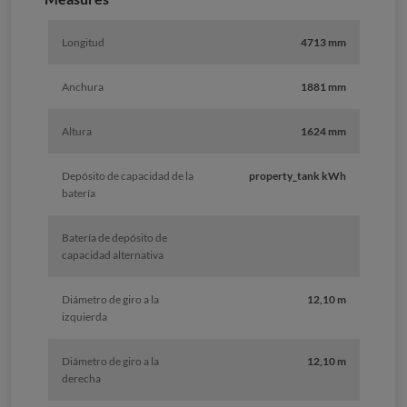
Longitud
4713 mm
Anchura
1881 mm
Altura
1624 mm
Depósito de capacidad de la
property_tank kWh
batería
Batería de depósito de
capacidad alternativa
Diámetro de giro a la
12,10 m
izquierda
Diámetro de giro a la
12,10 m
derecha