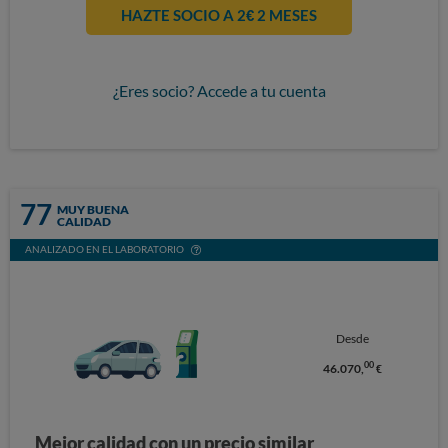
HAZTE SOCIO A 2€ 2 MESES
¿Eres socio? Accede a tu cuenta
77
MUY BUENA
CALIDAD
ANALIZADO EN EL LABORATORIO
Desde
00
46.070,
€
Mejor calidad con un precio similar