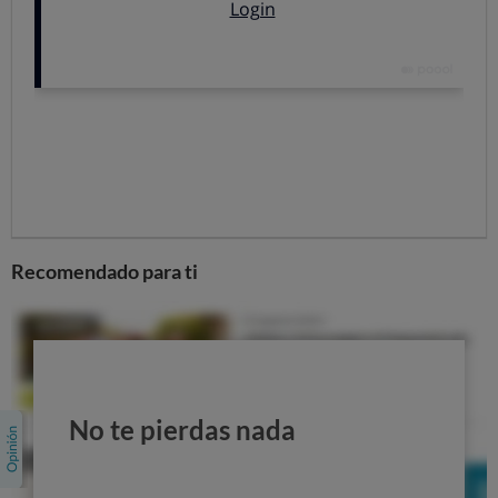
ya que son
alimentos crudos.
En cuanto a los
platos preparados precocinados,
si no lo vamos a consumir y se acerca su fecha de
caducidad también admiten congelación. Es el caso de
lasañas o pizzas, pero no los que contienen verduras,
ya que se estropea mucho su textura. Una vez
descongelados, estos productos deben ser de
consumo inmediato.
¿Qué pasa si consumes alimentos
Recomendado para ti
caducados?
Hay productos que sí podemos consumir
aunque se
haya superado su fecha
.
¿QUÉ ALIMENTOS SE PUEDEN CONSUMIR "CADUCADOS"?
No te pierdas nada
Este es el caso de los yogures, que pueden comerse
aunque se haya superado en unos días la fecha de