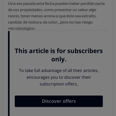
Una vez pasada esta fecha pueden haber perdido parte
de sus propiedades, como presentar un sabor algo
rancio, tener menos aroma o que éste sea extraño,
cambiar de textura, de color... pero no hay riesgo
microbiológico.
No se pueden consumir productos que han
superado su fecha de caducidad. Lo que se puede
hacer si vemos que llega la fecha de caducidad y no los
vamos a comer es
congelarlos.
Podemos hacerlo con
carnes, pescados, incluso con el salmón ahumado, el
jamón cocido... Eso sí, al descongelar estos productos
debemos
consumirlos en menos de 24 horas.
En estos productos con riesgos microbiológicos
hay que tener siempre la precaución de cocinarlos
adecuadamente: carnes picadas, carnes de pollo... El
riesgo de que haya bacterias patógenas existe, y es
mayor una vez superada la fecha, pero no hay
tampoco garantías suficientes antes de su caducidad,