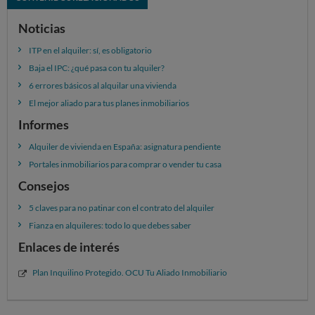
Noticias
ITP en el alquiler: sí, es obligatorio
Baja el IPC: ¿qué pasa con tu alquiler?
6 errores básicos al alquilar una vivienda
El mejor aliado para tus planes inmobiliarios
Informes
Alquiler de vivienda en España: asignatura pendiente
Portales inmobiliarios para comprar o vender tu casa
Consejos
5 claves para no patinar con el contrato del alquiler
Fianza en alquileres: todo lo que debes saber
Enlaces de interés
Plan Inquilino Protegido. OCU Tu Aliado Inmobiliario