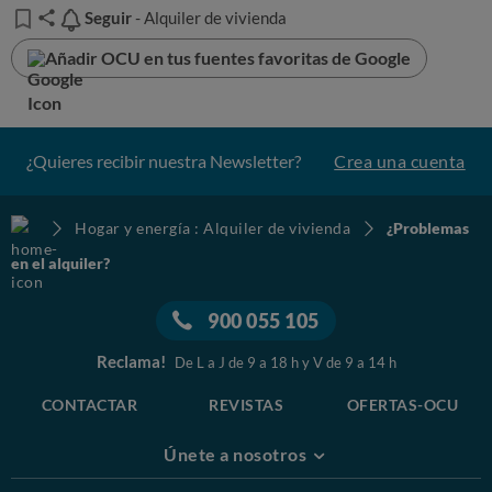
Seguir
Seguir
- Alquiler de vivienda
Añadir OCU en tus fuentes favoritas de Google
¿Quieres recibir nuestra Newsletter?
Crea una cuenta
Hogar y energía : Alquiler de vivienda
¿Problemas
en el alquiler?
900 055 105
Reclama!
De L a J de 9 a 18 h y V de 9 a 14 h
CONTACTAR
REVISTAS
OFERTAS-OCU
Únete a nosotros