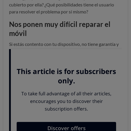
cubierto por ella? ¿Qué posibilidades tiene el usuario
para resolver el problema por sí mismo?
Nos ponen muy difícil reparar el
móvil
Si estás contento con tu dispositivo, no tiene garantía y
quieres repararlo, te enfrentas a una misión casi
"imposible": lo hemos comprobado.
Hemos abierto y desmantelado 10 móviles y 4 tabletas
para medir
por primera vez su
“índice de
reparabilidad”
, o la posibilidad de repararlo uno mismo.
Realizamos este experimento con dos de los “fallos”
típicos, que afectan a los puntos débiles: nos
enfrentamos a las tareas de
sustitución de la pantalla y
la de la batería
.
De entrada, el consumidor tiene que gastarse al