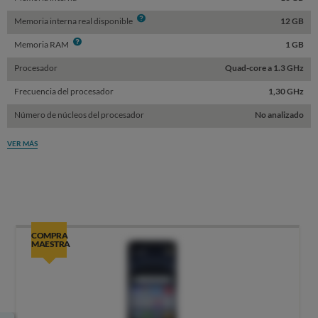
Info
Memoria interna real disponible
12 GB
Info
Memoria RAM
1 GB
Procesador
Quad-core a 1.3 GHz
Frecuencia del procesador
1,30 GHz
Número de núcleos del procesador
No analizado
VER MÁS
COMPRA
MAESTRA