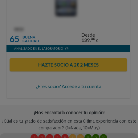
OCU
Desde
65
BUENA
00
139,
CALIDAD
€
ANALIZADO EN EL LABORATORIO
HAZTE SOCIO A 2€ 2 MESES
¿Eres socio? Accede a tu cuenta