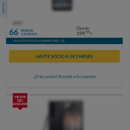
OCU
Desde
66
BUENA
93
159,
CALIDAD
€
ANALIZADO EN EL LABORATORIO
HAZTE SOCIO A 2€ 2 MESES
¿Eres socio? Accede a tu cuenta
MEJOR
DEL
ANÁLISIS