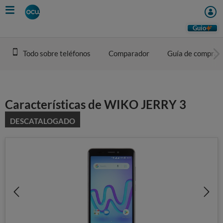
Skip
to
main
Guio
content
Todo sobre teléfonos
Comparador
Guía de compra
Características de WIKO JERRY 3
DESCATALOGADO