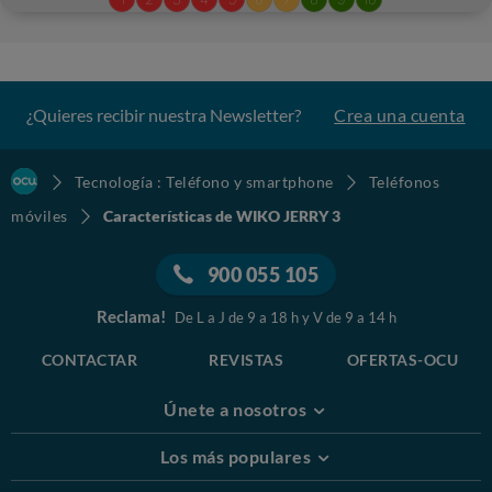
¿Quieres recibir nuestra Newsletter?
Crea una cuenta
Tecnología : Teléfono y smartphone
Teléfonos
móviles
Características de WIKO JERRY 3
900 055 105
Reclama!
De L a J de 9 a 18 h y V de 9 a 14 h
CONTACTAR
REVISTAS
OFERTAS-OCU
Únete a nosotros
Los más populares