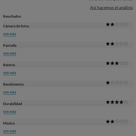
Así hacemos el análisis
Resultados
2
Cámara de fotos
Sta
VER MÁS
2
Pantalla
Sta
VER MÁS
3
Batería
Sta
VER MÁS
1
Rendimiento
Sta
VER MÁS
4
Durabilidad
Sta
VER MÁS
2
Música
Sta
VER MÁS