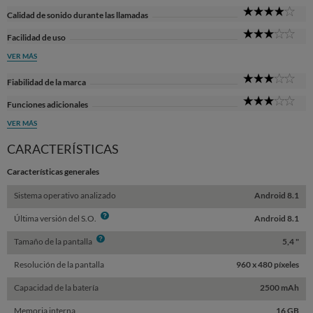
4
Calidad de sonido durante las llamadas
Sta
3
Facilidad de uso
Sta
VER MÁS
3
Fiabilidad de la marca
Sta
3
Funciones adicionales
Sta
VER MÁS
CARACTERÍSTICAS
Características generales
Sistema operativo analizado
Android 8.1
Info
Última versión del S.O.
Android 8.1
Info
Tamaño de la pantalla
5,4 "
Resolución de la pantalla
960 x 480 píxeles
Capacidad de la batería
2500 mAh
Memoria interna
16 GB