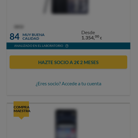
OCU
Desde
84
MUY BUENA
00
1.354,
CALIDAD
€
ANALIZADO EN EL LABORATORIO
HAZTE SOCIO A 2€ 2 MESES
¿Eres socio? Accede a tu cuenta
COMPRA
MAESTRA