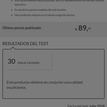
Está relativamente desactualizado: lleva la antepenúltima versión del sistema
operativo.
Es uno de los peores modelos de este tamaño.
Hay productos mejores en el mismo rango de precios.
89,
Último precio publicado
00
€
RESULTADOS DEL TEST
30
MALA CALIDAD
Este producto obtiene en conjunto una calidad
insuficiente.
Fecha del test:
julio 2018