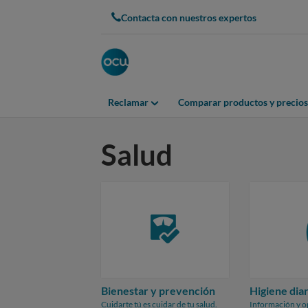
Skip
Contacta con nuestros expertos
to
main
content
Reclamar
Comparar productos y precios
Salud
Bienestar y prevención
Higiene diar
Cuidarte tú es cuidar de tu salud.
Información y o