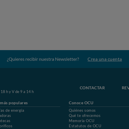
¿Quieres recibir nuestra Newsletter?
Crea una cuenta
CONTACTAR
RE
 18 h y V de 9 a 14 h
 más populares
Conoce OCU
fas de energía
Quiénes somos
adoras
Qué te ofrecemos
otecas
Memoria OCU
oríficos
Estatutos de OCU