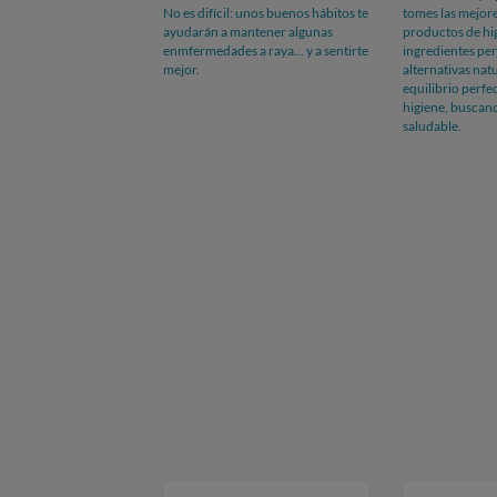
No es difícil: unos buenos hábitos te
tomes las mejore
ayudarán a mantener algunas
productos de hi
enmfermedades a raya... y a sentirte
ingredientes per
mejor.
alternativas nat
equilibrio perfec
higiene, buscan
saludable.