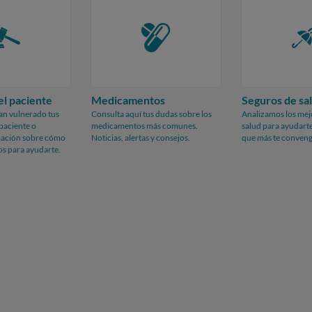
l paciente
Medicamentos
Seguros de sa
han vulnerado tus
Consulta aquí tus dudas sobre los
Analizamos los mej
paciente o
medicamentos más comunes.
salud para ayudarte
mación sobre cómo
Noticias, alertas y consejos.
que más te conveng
os para ayudarte.