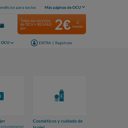
eneficios para socios
Más páginas de OCU
2€
Todos los servicios
2
de OCU + REGALO
meses
por
s OCU
ENTRA
|
Regístrate
jer
Cosméticos y cuidado de
r es fundamental
la piel