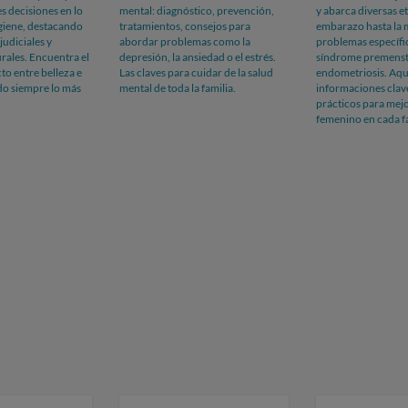
s decisiones en lo
mental: diagnóstico, prevención,
y abarca diversas e
giene, destacando
tratamientos, consejos para
embarazo hasta la 
judiciales y
abordar problemas como la
problemas específi
urales. Encuentra el
depresión, la ansiedad o el estrés.
síndrome premenstr
to entre belleza e
Las claves para cuidar de la salud
endometriosis. Aq
do siempre lo más
mental de toda la familia.
informaciones clav
prácticos para mejo
femenino en cada fa