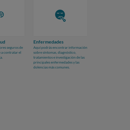
lud
Enfermedades
ores seguros de
Aquí podrás encontrar información
 a contratar el
sobre síntomas, diagnóstico,
a.
tratamientos e investigación de las
principales enfermedades y las
dolencias más comunes.