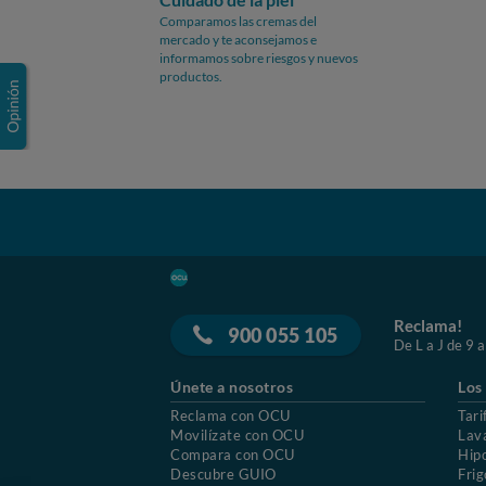
Comparamos las cremas del
mercado y te aconsejamos e
informamos sobre riesgos y nuevos
productos.
Reclama!
900 055 105
De L a J de 9 a
Únete a nosotros
Los
Reclama con OCU
Tari
Movilízate con OCU
Lav
Compara con OCU
Hip
Descubre GUIO
Frig