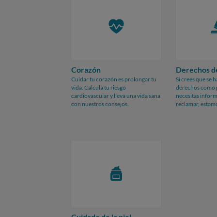
Corazón
Derechos de
Cuidar tu corazón es prolongar tu
Si crees que se 
vida. Calcula tu riesgo
derechos como 
cardiovascular y lleva una vida sana
necesitas infor
con nuestros consejos.
reclamar, estam
Cuidado de la piel