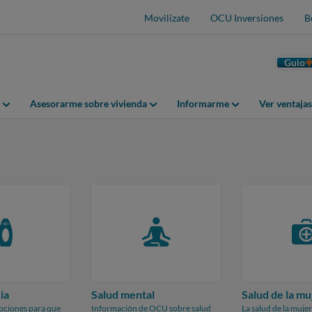
Movilízate
OCU Inversiones
B
Guio
Asesorarme sobre vivienda
Informarme
Ver ventaja
ia
Salud mental
Salud de la mu
pciones para que
Información de OCU sobre salud
La salud de la muje