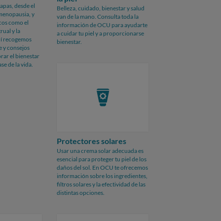
tapas, desde el
Belleza, cuidado, bienestar y salud
menopausia, y
van de la mano. Consulta toda la
cos como el
información de OCU para ayudarte
ual y la
a cuidar tu piel y a proporcionarse
uí recogemos
bienestar.
e y consejos
rar el bienestar
se de la vida.
Protectores solares
Usar una crema solar adecuada es
esencial para proteger tu piel de los
daños del sol. En OCU te ofrecemos
información sobre los ingredientes,
filtros solares y la efectividad de las
distintas opciones.