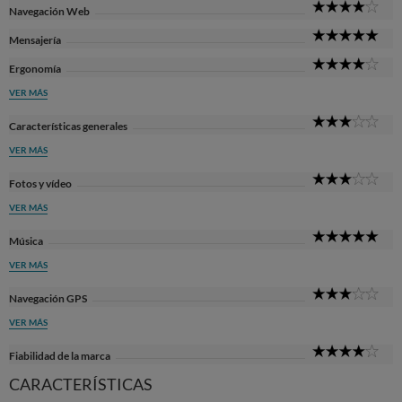
4
Navegación Web
Sta
5
Mensajería
Sta
4
Ergonomía
Sta
VER MÁS
3
Características generales
Sta
VER MÁS
3
Fotos y vídeo
Sta
VER MÁS
5
Música
Sta
VER MÁS
3
Navegación GPS
Sta
VER MÁS
4
Fiabilidad de la marca
Sta
CARACTERÍSTICAS