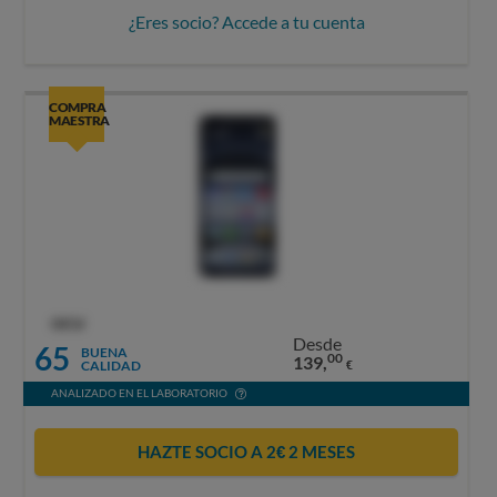
¿Eres socio? Accede a tu cuenta
COMPRA
MAESTRA
OCU
Desde
65
BUENA
00
139,
CALIDAD
€
ANALIZADO EN EL LABORATORIO
HAZTE SOCIO A 2€ 2 MESES