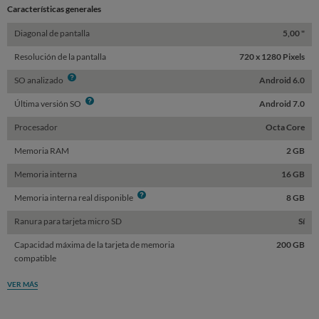
Características generales
Diagonal de pantalla
5,00 "
Resolución de la pantalla
720 x 1280 Pixels
Info
SO analizado
Android 6.0
Info
Última versión SO
Android 7.0
Procesador
Octa Core
Memoria RAM
2 GB
Memoria interna
16 GB
Info
Memoria interna real disponible
8 GB
Ranura para tarjeta micro SD
Sí
Capacidad máxima de la tarjeta de memoria
200 GB
compatible
VER MÁS