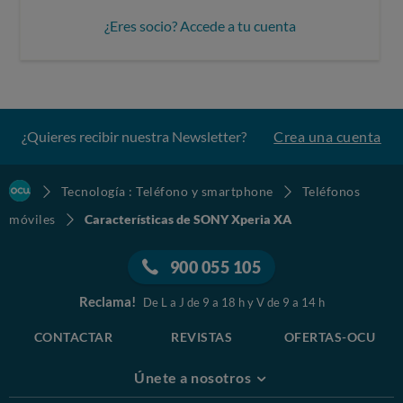
¿Eres socio? Accede a tu cuenta
¿Quieres recibir nuestra Newsletter?
Crea una cuenta
Tecnología : Teléfono y smartphone
Teléfonos
móviles
Características de SONY Xperia XA
900 055 105
Reclama!
De L a J de 9 a 18 h y V de 9 a 14 h
CONTACTAR
REVISTAS
OFERTAS-OCU
Únete a nosotros