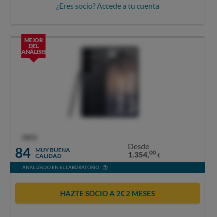
¿Eres socio? Accede a tu cuenta
MEJOR
DEL
ANÁLISIS
OCU
Desde
84
MUY BUENA
00
1.354,
CALIDAD
€
ANALIZADO EN EL LABORATORIO
HAZTE SOCIO A 2€ 2 MESES