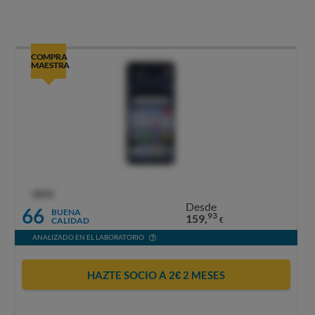
COMPRA
MAESTRA
OCU
Desde
66
BUENA
93
159,
CALIDAD
€
ANALIZADO EN EL LABORATORIO
HAZTE SOCIO A 2€ 2 MESES