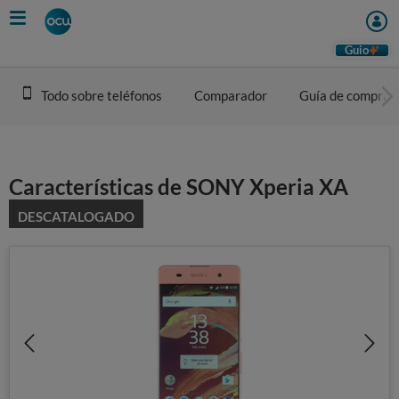
Skip
to
main
Guio
content
Todo sobre teléfonos
Comparador
Guía de compra
Características de SONY Xperia XA
DESCATALOGADO