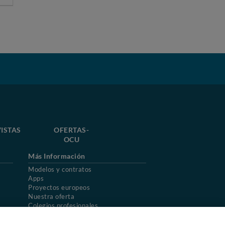
ISTAS
OFERTAS-
OCU
Más Información
Modelos y contratos
Apps
Proyectos europeos
Nuestra oferta
Colegios profesionales
Mapa del sitio