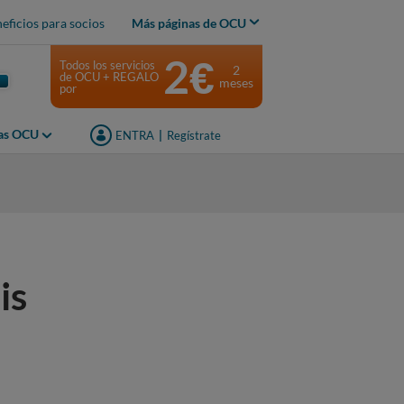
eficios para socios
Más páginas de OCU
2€
Todos los servicios
2
de OCU + REGALO
meses
por
jas OCU
ENTRA
|
Regístrate
s
is