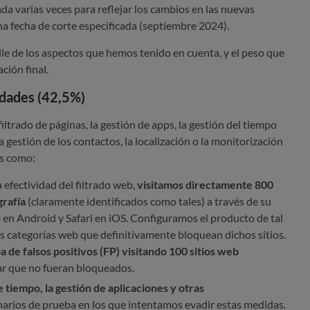
ada varias veces para reflejar los cambios en las nuevas
na fecha de corte especificada (septiembre 2024).
lle de los aspectos que hemos tenido en cuenta, y el peso que
ción final.
lidades (42,5%)
ltrado de páginas, la gestión de apps, la gestión del tiempo
la gestión de los contactos, la localización o la monitorización
as como:
 efectividad del filtrado web,
visitamos directamente 800
grafía
(claramente identificados como tales) a través de su
n Android y Safari en iOS. Configuramos el producto de tal
s categorías web que definitivamente bloquean dichos sitios.
 de falsos positivos (FP) visitando 100 sitios web
ar que no fueran bloqueados.
e tiempo, la gestión de aplicaciones y otras
arios de prueba en los que intentamos evadir estas medidas.