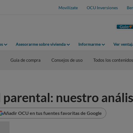
Movilízate
OCU Inversiones
Ben
Guio
os
Asesorarme sobre vivienda
Informarme
Ver venta
Guía de compra
Consejos de uso
Todos los contenido
 parental: nuestro anális
Añadir OCU en tus fuentes favoritas de Google