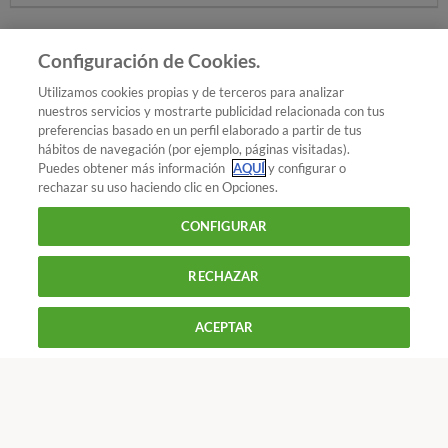
Seguir
Seguir
- Medicamentos
Configuración de Cookies.
Añadir OCU en tus fuentes favoritas de Google
Utilizamos cookies propias y de terceros para analizar
nuestros servicios y mostrarte publicidad relacionada con tus
preferencias basado en un perfil elaborado a partir de tus
hábitos de navegación (por ejemplo, páginas visitadas).
Puedes obtener más información
AQUÍ
y configurar o
¿Quieres recibir nuestra Newsletter?
Crea una cuenta
rechazar su uso haciendo clic en Opciones.
CONFIGURAR
Salud : Medicamentos
El consumidor en la farmacia
RECHAZAR
900 055 105
Reclama!
ACEPTAR
De L a J de 9 a 18 h y V de 9 a 14 h
CONTACTAR
REVISTAS
OFERTAS-OCU
Nos gusta ir a la farmacia
Únete a nosotros
En general,
la percepción de los consumidores es