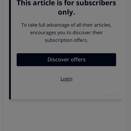
una mayor calidad o el asesoramiento profesional del
farmacéutico.
Hace un tiempo OCU realizó una
encuesta a más de
1.000 usuarios
, y de sus respuestas se extraen
interesantes conclusiones: supimos que los
consumidores valoran de la farmacia sobre todo el trato,
la cercanía y el consejo. Y lo que desagrada es el alto
precio de algunos productos y la falta de intimidad en el
establecimiento.