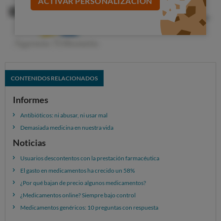
ACTIVAR PERSONALIZACIÓN
CONTENIDOS RELACIONADOS
Informes
Antibióticos: ni abusar, ni usar mal
Los problemas a los que se han enfrentado alguna vez
Demasiada medicina en nuestra vida
son debidos al desabastecimiento, o a la ausencia de
Noticias
medicamentos más económicos.
Usuarios descontentos con la prestación farmacéutica
El gasto en medicamentos ha crecido un 58%
¿Por qué bajan de precio algunos medicamentos?
¿Medicamentos online? Siempre bajo control
Medicamentos genéricos: 10 preguntas con respuesta