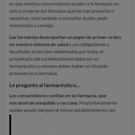
es que muchos consumidores acuden a la farmacia no
solo a comprar los fármacos que les han prescrito o
necesitan, sino también a consultar dudas, pedir
orientación y consejo.
Las farmacias desempeñan un papel de primer orden
en nuestro sistema de salud
y sus obligaciones y
facultades están bien delimitadas por la ley: el
propietario del establecimiento debe ser un
farmacéutico y siempre deben haber un titulado
presente en la farmacia.
Le pregunto al farmacéutico...
Los consumidores confían en su farmacia, que
encuentran asequible y cercana
. Mayoritariamente
suelen acudir siempre al mismo establecimiento (así
suele ser en 7 de cada 10 casos), y acuden a comprar no
solo medicamentos, sino también otro tipo de
productos, buscando en ocasiones lo que consideran