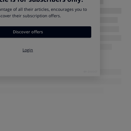
diarrea
hidratación oral
, en la farmacia encontraremos
ármacos sin receta que básicamente parten de dos principios
otrilo.
Diarfin, Elissan, Fortasec, Imodium, Loperan, Lopestop,
ado opiáceo que tiene efecto a nivel local de la pared
 movimiento intestinal e inhibiendo la secreción de líquidos y
piáceo, como su acción es principalmente a nivel local, no
témicos de los opiáceos: alivio del dolor y/o efecto
 usar en adultos y en niños mayores de 12 años.
 con la posología: se recomienda tomar 2 cápsulas o
amiento, seguido de una cápsula o comprimido tras cada