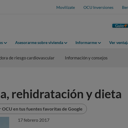
Movilízate
OCU Inversiones
Ben
Guio
os
Asesorarme sobre vivienda
Informarme
Ver venta
dora de riesgo cardiovascular
Información y consejos
a, rehidratación y dieta
r OCU en tus fuentes favoritas de Google
17 febrero 2017