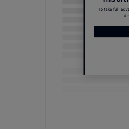
Que puedo tomar si tengo 
Ademas de las fórmulas para la
re
medicamentos antidiarreicos
, f
activos: la loperamida y el racecad
Loperamida
(principio activo de 
Salvacolina y Sindiar). Es un deriv
intestinal, funciona reduciendo el
electrolitos.
A pesar de ser un derivado o
tiene ninguno de los efectos sis
euforizante.
La loperamida sólo se puede
Hay que extremar el cuidado
comprimidos al inicio del trat