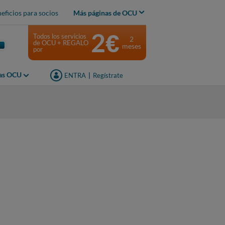
eficios para socios
Más páginas de OCU
2€
Todos los servicios
2
de OCU + REGALO
meses
por
jas OCU
ENTRA
|
Regístrate