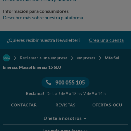
Información para consumidores
Descubre más sobre nuestra plataforma
¿Quieres recibir nuestra Newsletter?
Crea una cuenta
Reclamar a una empresa
empresas
Más Sol
Energía. Massol Energía 15 SLU
900 055 105
Reclama!
De L a J de 9 a 18 h y V de 9 a 14 h
CONTACTAR
REVISTAS
OFERTAS-OCU
Únete a nosotros
Los más populares