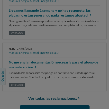
Más Sol Energía. Massol Energía 15 SLU
Llevamos llamando 1 semana y no hay respuesta, las
placas no están generando nada , estamos abasteci
No cogen el teléfono ni responden correos, la instalación está mal desde
el primer día , cada vez que llueve se va por completo la luz , incluso la de
la red de la calle porque hace cortocircuito desde que la manipularon
ellos, ya ni producen las placas ahora mismo nos abastecemos de la calle ,
CERRADO
después de estar pagando todos los meses por una instalación de la que
no nos beneficiamos en nada . Es una ruina y una deuda absurda , está
empresa es la peor...
N. R.
27/06/2026
Más Sol Energía. Massol Energía 15 SLU
No me envían documentación necesaria para el abono de
una subvención
Estimados/as señores/as: Me pongo en contacto con ustedes porque
hace unos años Más Sol Energía le hizo a mi padre una instalación de
placas solares en su domicilio. Tiempo después solicitó una subvención a
la Junta de Adalucía, la cual ha sido aprobada. Sin embargo, para pagarla,
CERRADO
la Agencia Andaluza de Energía le pide un documento que debe aportar
la empresa que las instaló (informe técnico abreviado). Hace semanas
que lo estoy solicitando tanto telefónicamente al número que indican
Ver todas las reclamaciones:
(donde un contestador toma nota de la gestión y te indica que la
tramitarán y enviarán), tanto por email a diferentes direcciones que ellos