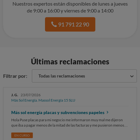
Nuestros expertos están disponibles de lunes a jueves
de 9:00 a 16:00 y viernes de 9:00 a 14:00
91 791 22 90
Últimas reclamaciones
Filtrar por:
Todas las reclamaciones
J. G.
23/07/2026
Más Sol Energía. Massol Energía 15 SLU
Más sol energía placas y subvenciones papeles
Hola Puse placas para mi negocio me informaron muy mal me dijeron
que iba a pagar menos de la mitad de las facturas y me pusieron menos
placas de lo que me hacía falta me cobraron 10.000€ y me pusieron 10
placas con 10.000€ son 20 placas y el transformador de 8 y me lo
EN CURSO