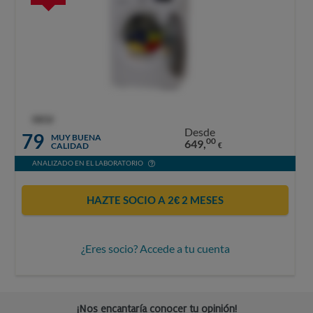
OCU
Desde
79
MUY BUENA
00
649,
CALIDAD
€
ANALIZADO EN EL LABORATORIO
HAZTE SOCIO A 2€ 2 MESES
¿Eres socio? Accede a tu cuenta