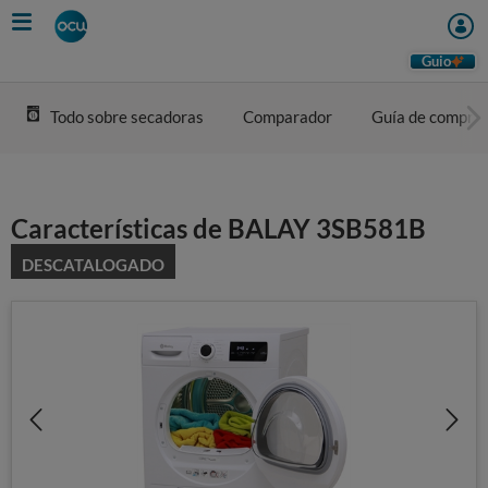
Skip
to
main
Guio
content
Todo sobre secadoras
Comparador
Guía de compra
Características de BALAY 3SB581B
DESCATALOGADO