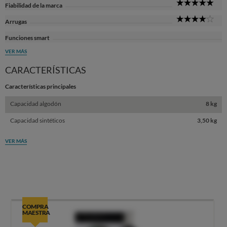
5
Fiabilidad de la marca
Sta
4
Arrugas
Sta
Funciones smart
VER MÁS
CARACTERÍSTICAS
Características principales
Capacidad algodón
8 kg
Capacidad sintéticos
3,50 kg
VER MÁS
COMPRA
MAESTRA