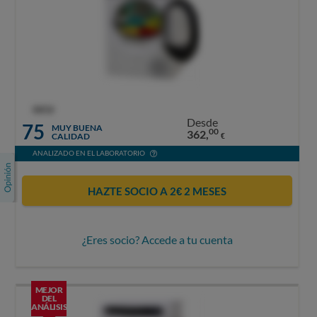
OCU
Desde
75
MUY BUENA
00
362,
CALIDAD
€
ANALIZADO EN EL LABORATORIO
HAZTE SOCIO A 2€ 2 MESES
¿Eres socio? Accede a tu cuenta
MEJOR
DEL
ANÁLISIS