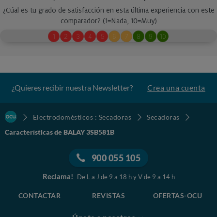
¿Quieres recibir nuestra Newsletter?
Crea una cuenta
Electrodomésticos : Secadoras
Secadoras
Características de BALAY 3SB581B
900 055 105
Reclama!
De L a J de 9 a 18 h y V de 9 a 14 h
CONTACTAR
REVISTAS
OFERTAS-OCU