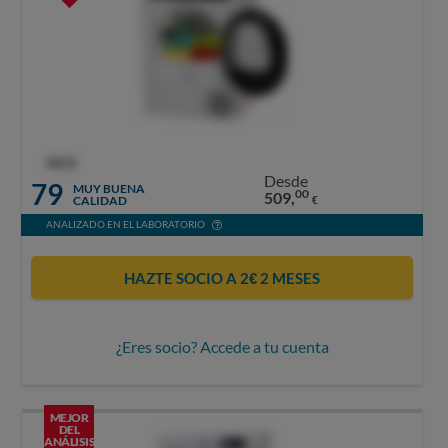
OCU
Desde
79
MUY BUENA
00
509,
CALIDAD
€
ANALIZADO EN EL LABORATORIO
HAZTE SOCIO A 2€ 2 MESES
¿Eres socio? Accede a tu cuenta
MEJOR
DEL
ANÁLISIS