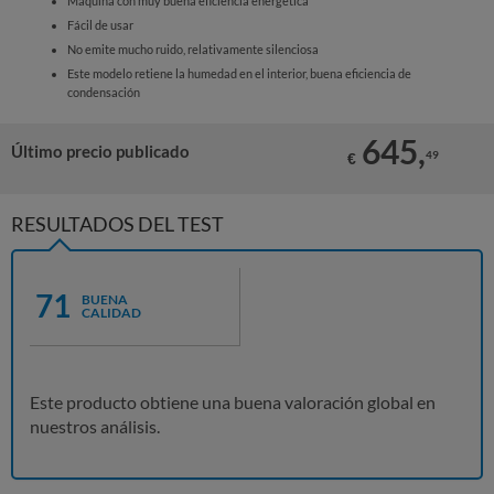
Máquina con muy buena eficiencia energética
Fácil de usar
No emite mucho ruido, relativamente silenciosa
Este modelo retiene la humedad en el interior, buena eficiencia de
condensación
645,
Último precio publicado
49
€
RESULTADOS DEL TEST
71
BUENA
CALIDAD
Este producto obtiene una buena valoración global en
nuestros análisis.