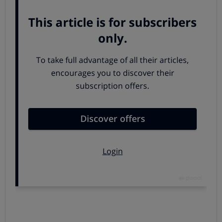
Lana.
En cuanto a este y otros tejidos similares,
la
plancha ha de estar caliente y las pasadas ser
rápidas y continuas
. Podría usarse algo de vapor. Es
recomendable utilizar un paño limpio sobre la prenda,
para evitar que la plancha se quede pegada a las
fibras. Te avisamos que esto te puede ocurrir hasta
con la plancha poco caliente.
Lino.
Lo mejor es que la plancha esté muy caliente.
También puedes
utilizar vapor para humedecer la
prenda
y acabar rápido con las arrugas. Si se trata de
una prenda de color claro, planchar la prenda
ligeramente húmeda primero del revés y, a
continuación, del derecho para reactivar su brillo. Si se
trata de lino oscuro, planchar solo del revés.
Hilo.
Suele ser un tejido típico de manteles y
servilletas, que
deben plancharse húmedas
. Lo mejor
es empezar por el centro e ir avanzando hacia los