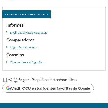
CONTENIDOS RELACIONADOS
Informes
Elegir una envasadora al vacío
Comparadores
Frigoríficos y neveras
Consejos
Cómo ordenar el frigorífico
Seguir
Seguir
- Pequeños electrodomésticos
Añadir OCU en tus fuentes favoritas de Google