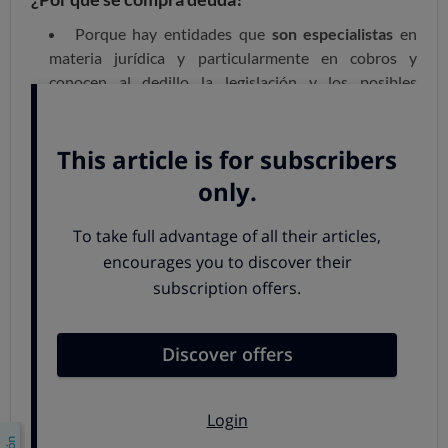
Porque hay entidades que
son especialistas
en
materia jurídica y particularmente en cobros y
conocen al dedillo la legislación y los posibles
recovecos legales para exprimir su inversión.
Porque la deuda que compran, aunque suponga un
desembolso, les puede devolver
jugosos beneficios
y
pueden exigir capital e intereses.
Porque han creado un entramado muy profesional
en torno al cobro de morosos y
saben cómo actuar.
Volver arriba
La cara oscura de las empresas de
recobro
El grave problema que surge con las empresas que