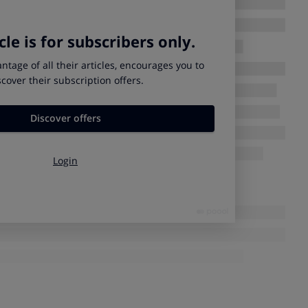
an unos certificados digitales que ahora dan problemas
s funciones y conviene renovarlos aunque sean permanentes
cisamente para usar esas funciones).
llevar" el DNI en el móvil gracias a una aplicación oficial;
ente en todo a la tarjeta física.
s no lo puedas usar sobre la marcha para hacer gestiones
stas cosas:
po.
ario para que funcione.
ficados digitales que contiene expiren
y deban renovarse, lo
dio (la caducidad del DNIe como documento de identidad
 10 años dependiendo de si el dueño tiene menos de 5 años, de
de 70 años durará más de 10 años pero no será ya "permanente"
tales,
acércate sin necesidad de cita previa a una comisaría
las instrucciones de las máquinas de autoservicio
llamadas