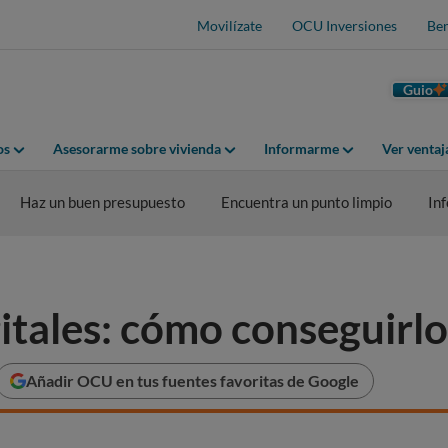
Movilízate
OCU Inversiones
Ben
Guio
os
Asesorarme sobre vivienda
Informarme
Ver venta
Haz un buen presupuesto
Encuentra un punto limpio
In
gitales: cómo conseguirlo
Añadir OCU en tus fuentes favoritas de Google