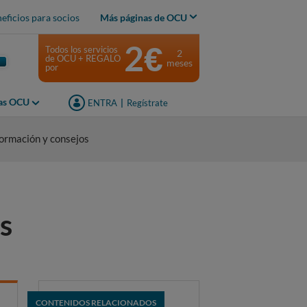
eficios para socios
Más páginas de OCU
2€
Todos los servicios
2
de OCU + REGALO
meses
por
jas OCU
ENTRA
|
Regístrate
formación y consejos
s
CONTENIDOS RELACIONADOS