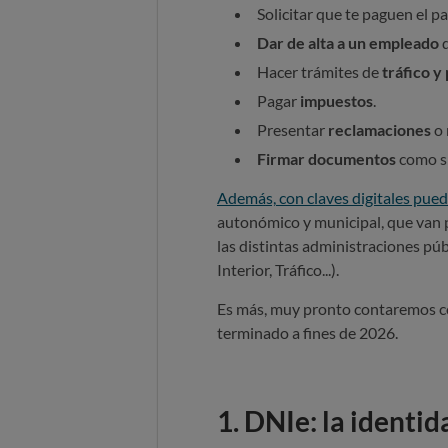
Solicitar que te paguen el p
Dar de alta a un empleado
d
Hacer trámites de
tráfico y
Pagar
impuestos
.
Presentar
reclamaciones
o 
Firmar documentos
como si
Además, con claves digitales pue
autonómico y municipal, que van p
las distintas administraciones pú
Interior, Tráfico...).
Es más, muy pronto contaremos co
terminado a fines de 2026.
1. DNIe: la identida