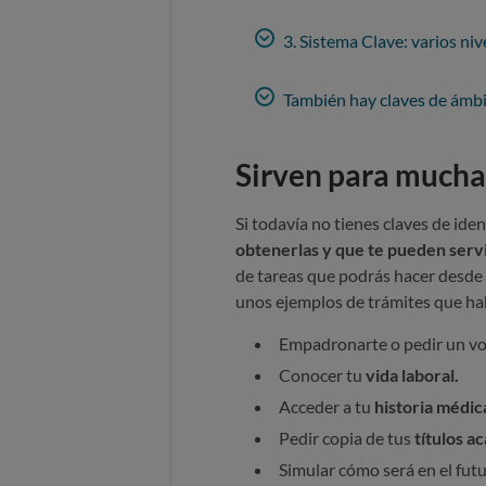
3. Sistema Clave: varios niv
También hay claves de ámb
Sirven para mucha
Si todavía no tienes claves de iden
obtenerlas y que te pueden serv
de tareas que podrás hacer desde 
unos ejemplos de trámites que h
Empadronarte o pedir un vo
Conocer tu
vida laboral.
Acceder a tu
historia médic
Pedir copia de tus
títulos a
Simular cómo será en el fut