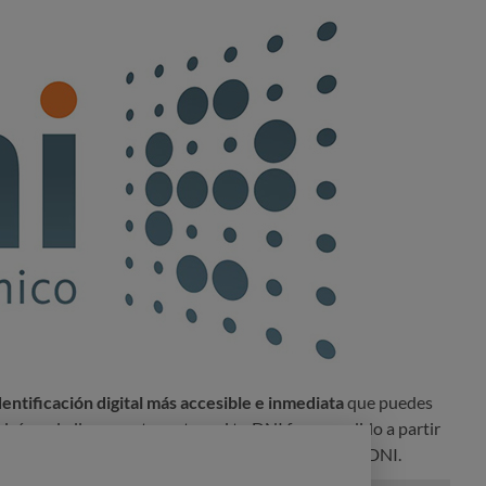
dentificación digital más accesible e inmediata
que puedes
zás ya lo lleves en tu cartera si tu DNI fue expedido a partir
que estés a punto de tenerla si te toca renovar el DNI.