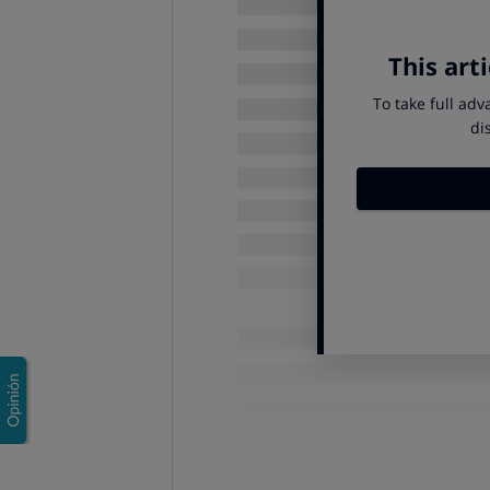
Los DNIe anteriores a 2019 incluí
cuando se quieren usar las nueva
(di que quieres la renovación pre
Recuerda que además ahora puedes "
entérate bien
porque no es equival
Si tienes un DNIe moderno,
quizá
online,
porque son muy comunes e
No haberlo activado a tiem
Haber perdido el pin neces
Haber dejado que los certi
que ocurre cada dos años y me
físico va aparte y es de 2, 5 o
5 a 30, o de 30 a 70; a partir 
y llevará una fecha impresa).
Para reactivar los certificados digi
en la que expidan el DNI y sigue 