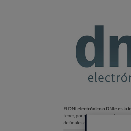
El DNI electrónico o DNIe es la i
tener, por el mero hecho de que qui
de finales de 2018; también puede 