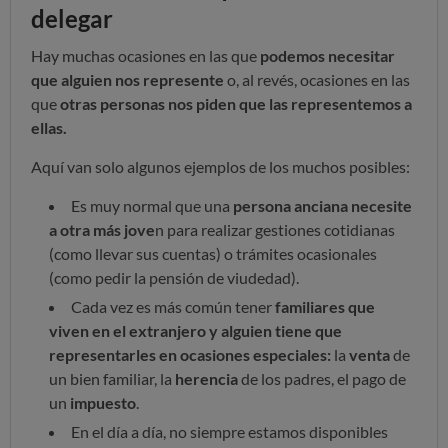
delegar
Hay muchas ocasiones en las que
podemos necesitar
que alguien nos represente
o, al revés, ocasiones en las
que
otras personas nos piden que las representemos a
ellas.
Aquí van solo algunos ejemplos de los muchos posibles:
Es muy normal que una
persona anciana necesite
a otra más jove
n para realizar gestiones cotidianas
(como llevar sus cuentas) o trámites ocasionales
(como pedir la pensión de viudedad).
Cada vez es más común tener
familiares que
viven en el extranjero y alguien tiene que
representarles en ocasiones especiales:
la
venta
de
un bien familiar, la
herencia
de los padres, el pago de
un
impuesto
.
En el día a día, no siempre estamos disponibles