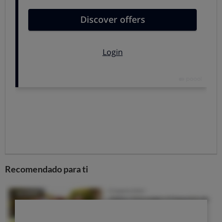
Volver arriba
Autorización informal: basta para
algunas tareas
Para misiones de poca trascendencia suele bastar con
que hagas una
nota manuscrita
donde figuren:
El lugar y la fecha.
Tu nombre, tu DNI y tu domicilio.
El nombre, DNI y domicilio de la persona a la que
autorizas.
La misión que le encomiendas.
Tu firma.
Recomendado para ti
Esa nota
la tendrá que presentar tu autorizado junto a
su DNI y una fotocopia del tuyo.
Algo así debería bastar, por ejemplo,
para recoger un