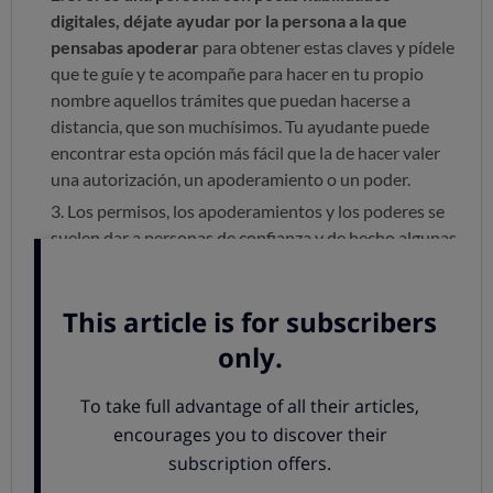
digitales, déjate ayudar por la persona a la que
pensabas apoderar
para obtener estas claves y pídele
que te guíe y te acompañe para hacer en tu propio
nombre aquellos trámites que puedan hacerse a
distancia, que son muchísimos. Tu ayudante puede
encontrar esta opción más fácil que la de hacer valer
una autorización, un apoderamiento o un poder.
Los permisos, los apoderamientos y los poderes se
suelen dar a personas de confianza y de hecho algunas
modalidades solo deberían darse a personas de cuya
lealtad no tengamos ninguna duda. Pero
si la
confianza falla, siempre puedes revocarlos.
Otra forma de disminuir los riesgos de que un
representante se extralimite es darle
permisos para
misiones específicas y bien delimitadas o que
mantengan su vigencia solo durante periodos
limitados.