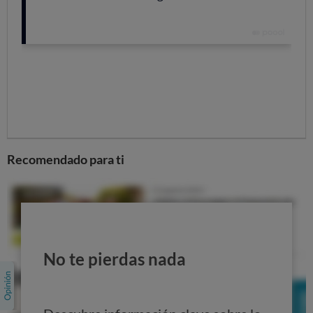
de diámetro en el caso de los vehículos de transporte de
residuos.
¿Dónde se coloca?
Los vehículos que decidan incorporar la señal llevarán
tres pegatinas
: una en la parte delantera de cada lateral
y otra en la parte trasera derecha del vehículo, colocadas
a una altura de entre 0,9 y 1,5 metros del suelo.
¿Es obligatorio instalarla en los vehículos
Recomendado para ti
voluminosos?
No, no es obligatoria
. Los conductores deciden
voluntariamente si quieren ponerla.
OCU aconseja a los
propietarios de estos vehículos que las instalen
, puesto
que, de este modo, se pueden evitar accidentes.
No te pierdas nada
¿Cuál es el peligro del ángulo
muerto?