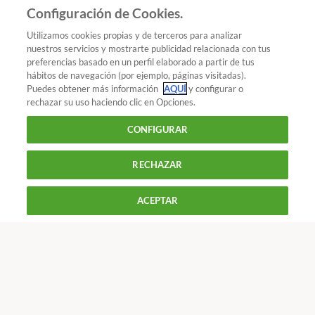
Añadir OCU en tus fuentes favoritas de Google
Configuración de Cookies.
Utilizamos cookies propias y de terceros para analizar
nuestros servicios y mostrarte publicidad relacionada con tus
preferencias basado en un perfil elaborado a partir de tus
¿Quieres recibir nuestra Newsletter?
Crea una cuenta
hábitos de navegación (por ejemplo, páginas visitadas).
Puedes obtener más información
AQUÍ
y configurar o
rechazar su uso haciendo clic en Opciones.
Coches : Coches
Súmate a la Compra Colectiva de
CONFIGURAR
Carburantes
RECHAZAR
900 055 105
Reclama!
De L a J de 9 a 18 h y V de 9 a 14 h
ACEPTAR
CONTACTAR
REVISTAS
OFERTAS-OCU
Únete a nosotros
Los más populares