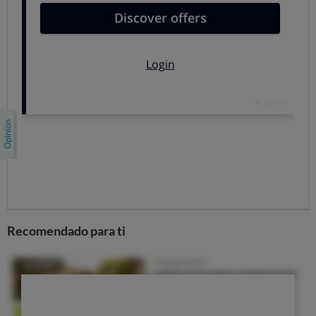
Porque
estamos hartos de precios que suben
deprisa… pero apenas bajan
. En OCU llevamos
mucho tiempo denunciándolo: las subidas del
petróleo se trasladan rápidamente, pero no pasa así
con las bajadas.
Porque
es inadmisible que no haya competencia
.
La falta de competencia de este sector en el mercado
español es algo crónico. En España los precios antes
de impuestos y los márgenes que se aplican son
mayores que en una gran parte de los países
europeos.
Porque
queremos ahorrar, y buscamos unos
Recomendado para ti
precios asequibles y justos
. Si tú también quieres, no
lo dudes: defiende tus derechos y participa en la I
Compra Colectiva de Carburante de OCU para bajar
los precios, lograr un mercado más justo y sobre todo,
conseguir descuentos en tu consumo de gasolina
.