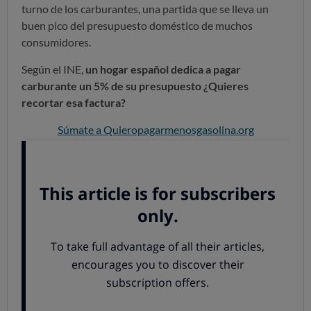
turno de los carburantes, una partida que se lleva un
buen pico del presupuesto doméstico de muchos
consumidores.
Según el INE,
un hogar español dedica a pagar
carburante un 5% de su presupuesto ¿Quieres
recortar esa factura?
Súmate a Quieropagarmenosgasolina.org
A día de hoy, y aunque los precios están liberalizados,
las diferencias entre estaciones de servicio no permiten
a los consumidores obtener grandes ahorros:
en OCU
queremos cambiar las cosas
. Por eso lanzamos la
Primera Compra Colectiva de Carburantes en España.
Inscríbete y recorta tus facturas
Anímate a entrar
en
www.quieropagarmenosgasolina.org
y participar en
la
Compra Colectiva de Carburantes.