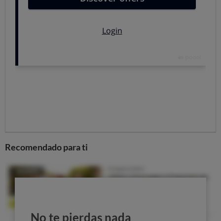
determinadas circunstancias,
tienes una última
oportunidad de librarte de la multa
interponiendo un
recurso contra la providencia de apremio por multa de
tráfico, sin necesidad de abogado.
Te facilitamos el
modelo para recurrir,
solo tienes que descargarlo,
rellenarlo con tus datos y elegir de entre las alegaciones
aquellas que se ajusten a tu caso, para después enviar el
documento al órgano administrativo que ha dictado el
acto.
Recomendado para ti
No te pierdas nada