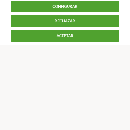
Coches : Coches
Modelo de Recurso de reposición
CONFIGURAR
contra providencia de apremio por multa de tráfico
RECHAZAR
900 055 105
Reclama!
ACEPTAR
De L a J de 9 a 18 h y V de 9 a 14 h
CONTACTAR
REVISTAS
OFERTAS-OCU
Únete a nosotros
Los más populares
Conoce OCU
Más Información
© 2026 OCU
Condiciones generales de contratación de OCU
Política de privacidad