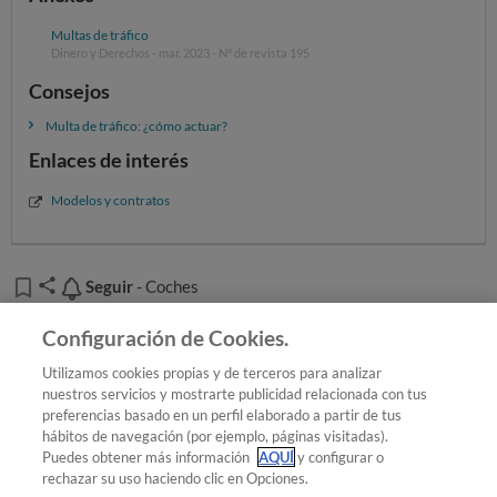
Multas de tráfico
Dinero y Derechos - mar. 2023 - Nº de revista 195
Consejos
Multa de tráfico: ¿cómo actuar?
Enlaces de interés
Modelos y contratos
Seguir
Seguir
- Coches
Añadir OCU en tus fuentes favoritas de Google
Configuración de Cookies.
Utilizamos cookies propias y de terceros para analizar
nuestros servicios y mostrarte publicidad relacionada con tus
preferencias basado en un perfil elaborado a partir de tus
¿Quieres recibir nuestra Newsletter?
Crea una cuenta
hábitos de navegación (por ejemplo, páginas visitadas).
Puedes obtener más información
AQUÍ
y configurar o
rechazar su uso haciendo clic en Opciones.