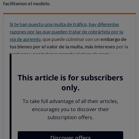
facilitamos el modelo.
Si te han puesto una multa de tráfico, hay diferentes
razones por las que pueden tratar de cobrártela por la
vía de apremio
, que puede culminar con un
embargo de
tus bienes por el valor de la multa, más intereses
por la
tardanza y por haber superado el plazo de pago.
Sería el caso, por ejemplo, porque la denuncia de la
infracción de tráfico no llegó a tus manos,
se publicó en
el BOE y no te enteraste
de su existencia hasta recibir
una providencia de apremio.
Pero también es posible que por distintas razones te
estén tratando de cobrar sin todas las garantías debidas.
RECURSO CONTRA PROVIDENCIA DE APREMIO
Si crees que es una sanción injusta y se han dado