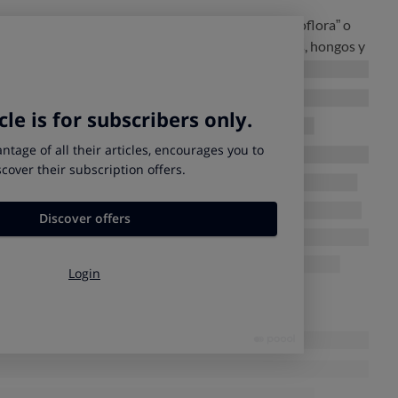
intestinal
(tradicionalmente conocida como “microflora” o
onjunto de microorganismos
(bacterias, levaduras, hongos y
en el intestino y cuyo equilibrio es fundamental para gozar
smos realizan funciones esenciales para nuestro bienestar,
n en la inmunidad, la digestión y la producción de
te cuidarlos bien para tener una microbiota sana y diversa,
y
mo de alimentos con probióticos, ya que pueden ejercer un
ribuyendo a su equilibrio.
icos con los prebióticos,
que son unos tipos de hidratos de
puede digerir. También son necesarios, ya que favorecen el
iosas e inhiben el crecimiento de otras perjudiciales en el
 sigues una dieta rica en fibra
(con cereales integrales,
adas)
y practicas alguna actividad física
con regularidad,
ancia de bacterias de tu intestino.
pos de kéfir pueden catalogarse como