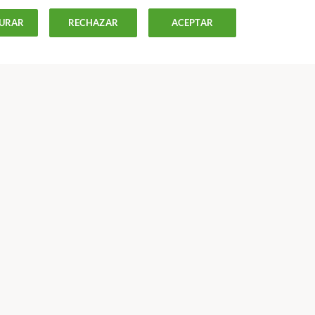
URAR
RECHAZAR
ACEPTAR
ISTAS
OFERTAS-
OCU
Más Información
Modelos y contratos
Apps
Proyectos europeos
Nuestra oferta
Colegios profesionales