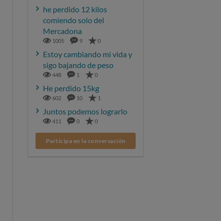
he perdido 12 kilos
comiendo solo del
Mercadona
1005
9
0
Estoy cambiando mi vida y
sigo bajando de peso
448
1
0
He perdido 15kg
602
10
1
Juntos podemos lograrlo
411
0
0
Participa en la conversación