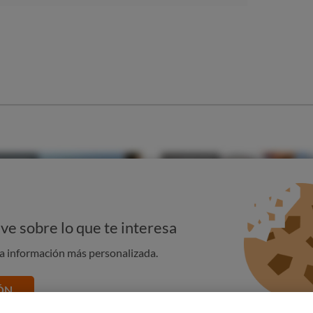
en muchos productos
:
ero no todos los fermentados tienen la cantidad de bacterias
tualmente, solo el yogur y algunos tipos de kéfir pueden
or el contrario, no existen pruebas suficientes que
ros productos fermentados de los que se oye mucho hablar,
h, miso o kimchi.
s
que contienen una o varias cepas de microorganismos
 y preparados de continuación
a los que se han añadido,
epas de microorganismos vivos.
ve sobre lo que te interesa
na información más personalizada.
ÓN