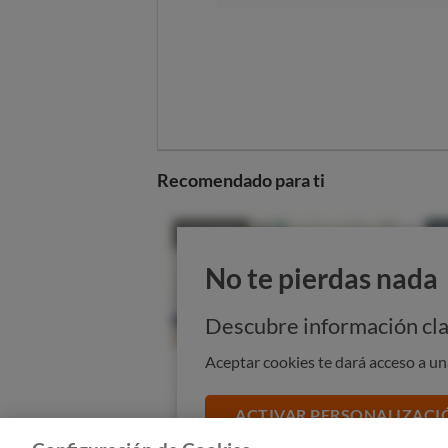
probióticos
Los
probióticos se encuentran 
Alimentos fermentados
. P
suficiente para ser efectiva. Ac
catalogarse como probióticos. P
respalden los beneficios de ot
Recomendado para ti
como kombucha, chucrut, tempe
Complementos alimenticio
vivos.
Preparados para lactantes
No te pierdas nada
como ingrediente, diferentes c
Descubre información cla
Aceptar cookies te dará acceso a u
ACTIVAR PERSONALIZACI