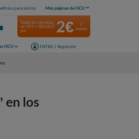
eficios para socios
Más páginas de OCU
2€
Todos los servicios
2
de OCU + REGALO
meses
por
jas OCU
ENTRA
|
Regístrate
umo
 en los