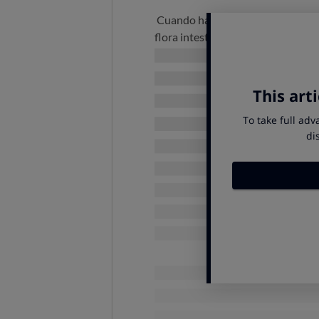
Cuando hablamos de
microbiota 
flora intestinal) nos referimos al
c
otros microorganismos) que viven 
de buena salud. Estos microorgani
pues, entre otras cosas,
interviene
vitaminas
. Por tanto, es importan
para ello puede ayudar el consu
pequeño efecto beneficioso cont
No deben confundirse los probiót
carbono que nuestro intestino no 
desarrollo de las bacterias benefic
intestino.
Si tomas probióticos, prebióticos,
legumbres, frutas y verduras vari
favorecerás la diversidad y abund
Solo el yogur y algunos ti