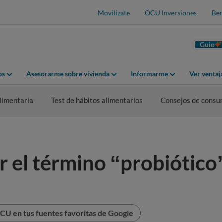
Movilízate
OCU Inversiones
Ben
Guio
os
Asesorarme sobre vivienda
Informarme
Ver venta
limentaria
Test de hábitos alimentarios
Consejos de cons
r el término “probiótico”
CU en tus fuentes favoritas de Google