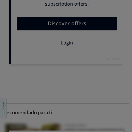
pero desde el 1 de marzo la práctica está totalmente
prohibida.
Se ha hablado de los
colores en los tapones
como una
pista para distinguir los diferentes tipos de aceite,
aunque son únicamente
rumores y propuestas
particulares.
La normativa pretende ofrecer a los consumidores un
etiquetado más correcto
, donde aparezca el nombre de
la marca, su origen,... Específicamente, esta legislación se
basa en el uso exclusivo de aceite en hostelería,
restauración y servicios de catering. Se trata de
garantizar que el usuario final, una vez sentado a la
mesa, tenga los envases a libre disposición para poder
consultar los datos que quiera.
Recomendado para ti
Además, dichos envases deben disponer de un sistema
de apertura que asegure que el líquido que contiene
mantiene todas sus propiedades. Es decir, que no se ha