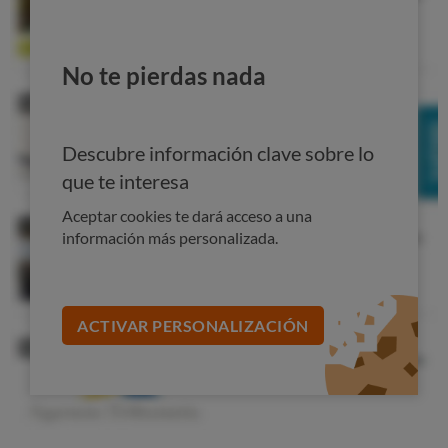
abierto y rellenado varias veces con sustancias de
calidad menor. También para evitar que nos cuelen otro
tipo de aceite que no es el que indica la etiqueta por
No te pierdas nada
fuera (y que el envase contenía originalmente)
Descubre información clave sobre lo
que te interesa
Aceptar cookies te dará acceso a una
información más personalizada.
ACTIVAR PERSONALIZACIÓN
Estas medidas de comercialización pretenden unificar el
mercado hacia una mayor calidad para los clientes. Se
trata de un intento de defender el derecho de los
consumidores a recibir productos aunténticos y de