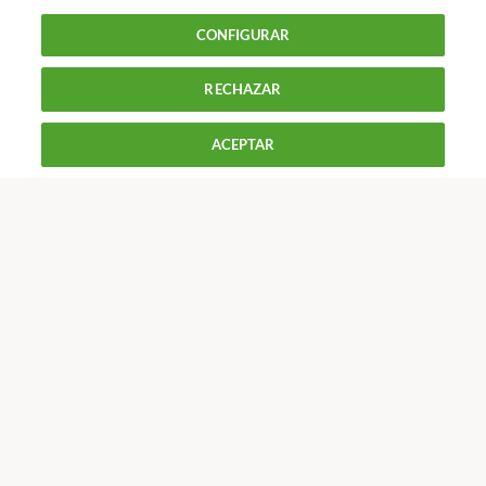
Alimentación : Alimentos
Recuerda: está prohibido
CONFIGURAR
rellenar las aceiteras
RECHAZAR
900 055 105
Reclama!
ACEPTAR
De L a J de 9 a 18 h y V de 9 a 14 h
CONTACTAR
REVISTAS
OFERTAS-OCU
Únete a nosotros
Los más populares
Conoce OCU
Más Información
© 2026 OCU
Condiciones generales de contratación de OCU
Política de privacidad