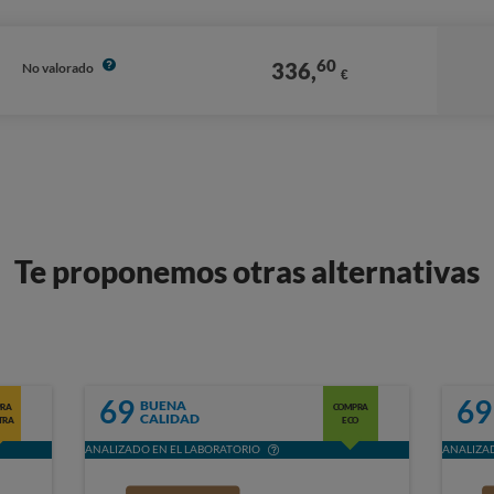
60
336,
No valorado
€
Te proponemos otras alternativas
69
69
BUENA
RA
COMPRA
CALIDAD
TRA
ECO
ANALIZADO EN EL LABORATORIO
ANALIZAD