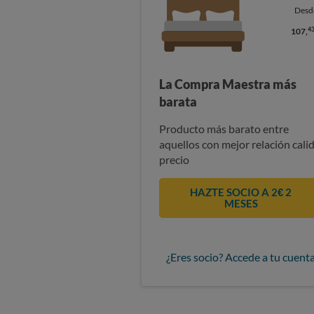
Desd
4
107,
La Compra Maestra más
barata
Producto más barato entre
aquellos con mejor relación cali
precio
HAZTE SOCIO A 2€ 2
MESES
¿Eres socio? Accede a tu cuent