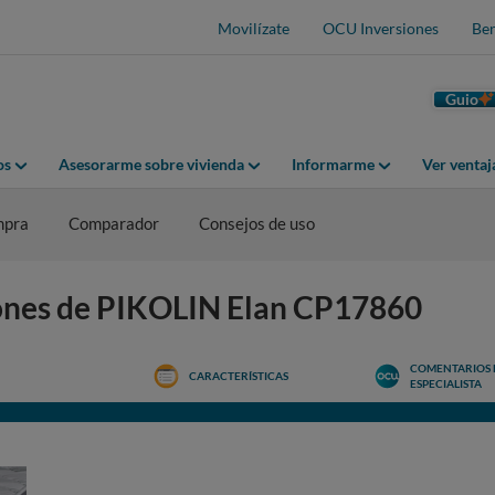
Movilízate
OCU Inversiones
Ben
Guio
os
Asesorarme sobre vivienda
Informarme
Ver venta
mpra
Comparador
Consejos de uso
iones de PIKOLIN Elan CP17860
COMENTARIOS 
CARACTERÍSTICAS
ESPECIALISTA