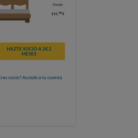
Desde
98
155,
€
HAZTE SOCIO A 2€ 2
MESES
Eres socio? Accede a tu cuenta