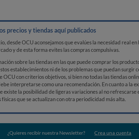
s precios y tiendas aquí publicados
cio, desde OCU aconsejamos que evalúes la necesidad real en l
arcado y de esta forma evites las compras compulsivas.
ción sobre las tiendas en las que puede comprar los productos
stos establecimientos ni de los problemas que puedan surgir co
e OCU con criterios objetivos, si bien no todas las tiendas onl
debe interpretarse como una recomendación. En cuanto a la exa
ue existe la posibilidad de ligeras variaciones al no refrescarse
ísicas que se actualizan con otra periodicidad más alta.
¿Quieres recibir nuestra Newsletter?
Crea una cuenta