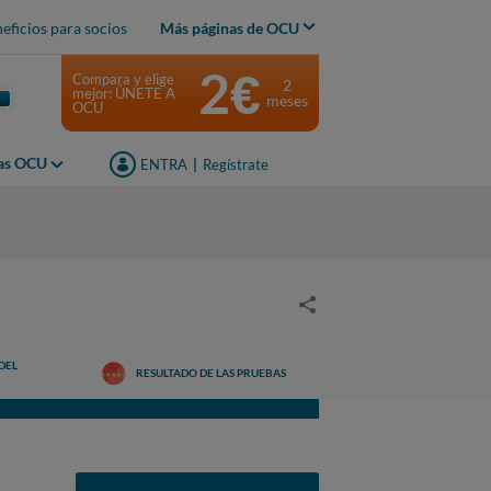
eficios para socios
Más páginas de OCU
2€
Compara y elige
2
mejor: ÚNETE A
meses
OCU
jas OCU
ENTRA
|
Regístrate
DEL
RESULTADO DE LAS PRUEBAS