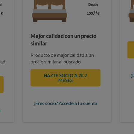
e
Desde
3
98
€
155,
€
Mejor calidad con un precio
similar
Producto de mejor calidad a un
dad
precio similar al buscado
¿
HAZTE SOCIO A 2€ 2
MESES
¿Eres socio? Accede a tu cuenta
a