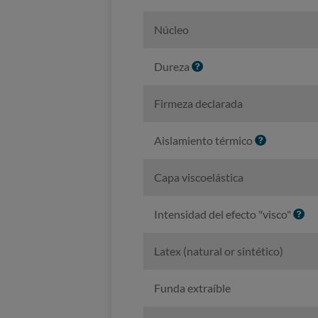
Núcleo
I
Dureza
n
f
Firmeza declarada
o
I
Aislamiento térmico
n
f
Capa viscoelástica
o
I
Intensidad del efecto "visco"
n
f
Latex (natural or sintético)
o
Funda extraíble