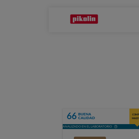
66
BUENA
COMP
CALIDAD
MAES
ANALIZADO EN EL LABORATORIO