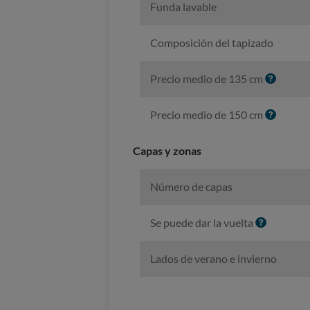
Funda lavable
Composición del tapizado
I
Precio medio de 135 cm
n
f
I
Precio medio de 150 cm
o
n
f
Capas y zonas
o
Número de capas
I
Se puede dar la vuelta
n
f
Lados de verano e invierno
o