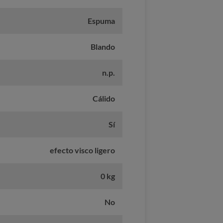
Espuma
Blando
n.p.
Cálido
Sí
efecto visco ligero
0 kg
No