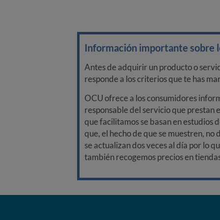
Información importante sobre lo
Antes de adquirir un producto o servi
responde a los criterios que te has m
OCU ofrece a los consumidores informa
responsable del servicio que prestan e
que facilitamos se basan en estudios d
que, el hecho de que se muestren, no 
se actualizan dos veces al día por lo q
también recogemos precios en tiendas f