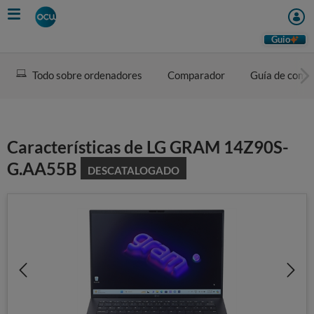
Skip
to
main
Guio
content
Todo sobre ordenadores
Comparador
Guía de comp
Características de LG GRAM 14Z90S-
G.AA55B
DESCATALOGADO