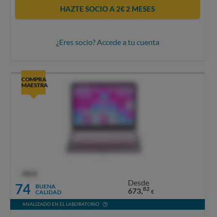
HAZTE SOCIO A 2€ 2 MESES
¿Eres socio? Accede a tu cuenta
COMPRA
MAESTRA
OCU
Desde
74
BUENA
82
673,
CALIDAD
€
ANALIZADO EN EL LABORATORIO