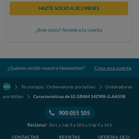
HAZTE SOCIO A 2€ 2 MESES
¿Eres socio? Accede a tu cuenta
¿Quieres recibir nuestra Newsletter?
Crea una cuenta
Tecnología : Ordenadores portatiles
Ordenadores
portátiles
Características de LG GRAM 14Z90S-G.AA55B
900 055 105
Reclama!
De L a J de 9 a 18 h y V de 9 a 14 h
CONTACTAR
REVISTAS
OFERTAS-OCU