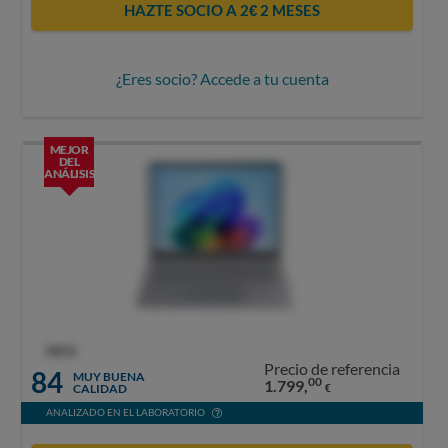
HAZTE SOCIO A 2€ 2 MESES
¿Eres socio? Accede a tu cuenta
MEJOR
DEL
ANÁLISIS
OCU
Precio de referencia
84
MUY BUENA
00
1.799,
CALIDAD
€
ANALIZADO EN EL LABORATORIO