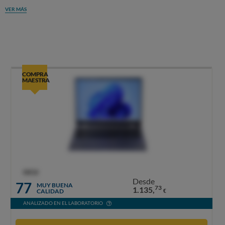
VER MÁS
COMPRA
MAESTRA
OCU
Desde
77
MUY BUENA
73
1.135,
CALIDAD
€
ANALIZADO EN EL LABORATORIO