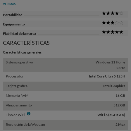
VER MÁS
4
Portabilidad
Sta
3
Equipamiento
Sta
5
Fiabilidad de la marca
Sta
CARACTERÍSTICAS
Características generales
Sistema operativo
Windows 11 Home
23H2
Procesador
Intel Core Ultra 5 125H
Tarjeta gráfica
Intel Graphics
Memoria RAM
16 GB
Almacenamiento
512 GB
Info
Tipo de WiFi
WiFi 6 (5GHz AX)
Resolución de la Webcam
2 Mpx