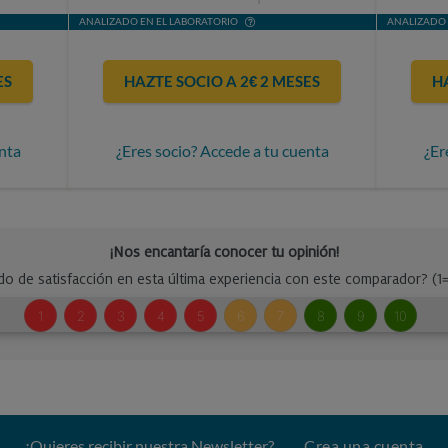
ANALIZADO EN EL LABORATORIO
ANALIZADO 
ES
HAZTE SOCIO A 2€ 2 MESES
H
nta
¿Eres socio? Accede a tu cuenta
¿Er
¿Quieres recibir nuestra Newsletter?
Crea una cuenta