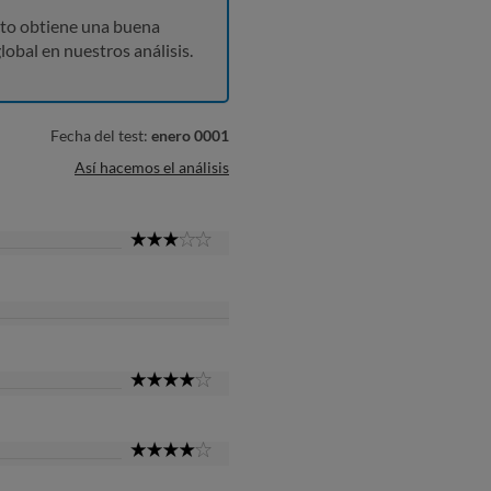
to obtiene una buena
lobal en nuestros análisis.
Fecha del test:
enero 0001
Así hacemos el análisis
3
Star
4
Star
4
Star