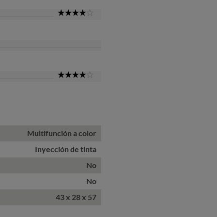
4
Star
4
Star
Multifunción a color
Inyección de tinta
No
No
43 x 28 x 57