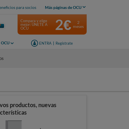
eneficios para socios
Más páginas de OCU
2€
Compara y elige
2
mejor: ÚNETE A
meses
OCU
s OCU
ENTRA
|
Regístrate
os
vos productos, nuevas
cterísticas