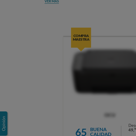
VER MÁS
COMPRA
MAESTRA
OCU
Des
65
BUENA
9
49,
CALIDAD