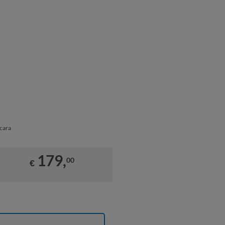
cara
179,
00
€