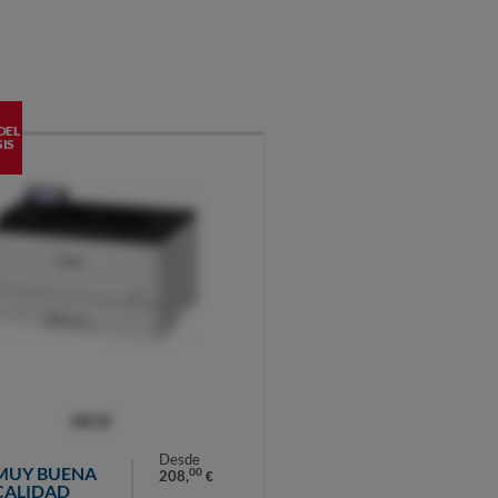
DEL
IS
OCU
Desde
MUY BUENA
00
208,
€
CALIDAD