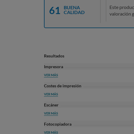
61
Este produc
BUENA
CALIDAD
valoración g
Resultados
Impresora
VER MÁS
Costes de impresión
VER MÁS
Escáner
VER MÁS
Fotocopiadora
VER MÁS