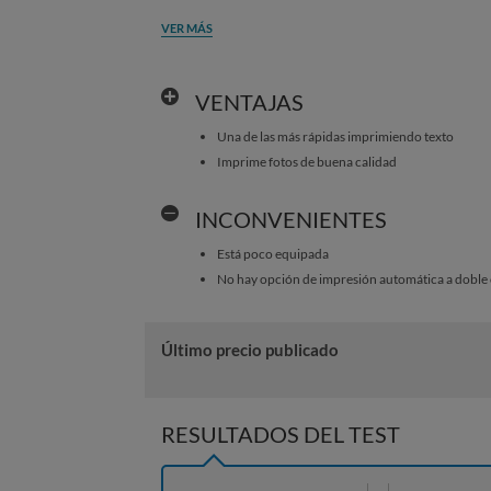
VER MÁS
VENTAJAS
Una de las más rápidas imprimiendo texto
Imprime fotos de buena calidad
INCONVENIENTES
Está poco equipada
No hay opción de impresión automática a doble 
Último precio publicado
RESULTADOS DEL TEST