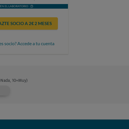
EN EL LABORATORIO
AZTE SOCIO A 2€ 2 MESES
es socio? Accede a tu cuenta