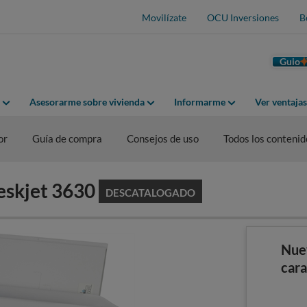
Movilízate
OCU Inversiones
B
Guio
Asesorarme sobre vivienda
Informarme
Ver ventaja
or
Guía de compra
Consejos de uso
Todos los contenid
eskjet 3630
DESCATALOGADO
Nue
cara