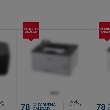
MEJOR DEL
MEJOR 
ANÁLISIS
ANÁLIS
OCU
de
Desde
78
78
MUY BUENA
9
97
286,
€
€
CALIDAD