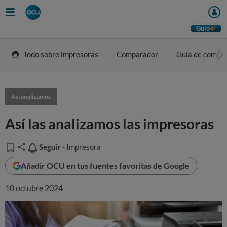
Guio
Todo sobre impresoras
Comparador
Guía de compr
Así analizamos
Así las analizamos las impresoras
Seguir
Seguir
- Impresora
Añadir OCU en tus fuentes favoritas de Google
10 octubre 2024