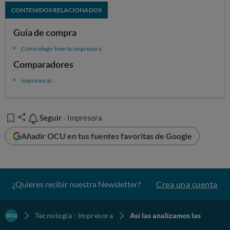
CONTENIDOS RELACIONADOS
Guía de compra
Cómo elegir bien tu impresora
Comparadores
Impresoras
Seguir
Seguir
- Impresora
Añadir OCU en tus fuentes favoritas de Google
¿Quieres recibir nuestra Newsletter?
Crea una cuenta
Tecnología : Impresora
Así las analizamos las