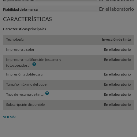
En el laboratorio
Fiabilidad de la marca
CARACTERÍSTICAS
Características principales
Tecnología
Inyección de tinta
Impresora a color
En el laboratorio
Impresora multifunción (escaner y
En el laboratorio
Info
fotocopiadora)
Impresión a doble cara
En el laboratorio
Tamaño máximo del papel
En el laboratorio
Info
Tipo de recarga de tinta
En el laboratorio
Subscripción disponible
En el laboratorio
VER MÁS