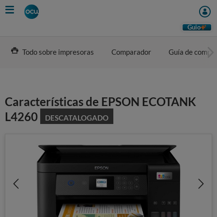
Skip
to
main
Guio
content
Todo sobre impresoras
Comparador
Guía de compr
Características de EPSON ECOTANK
L4260
DESCATALOGADO