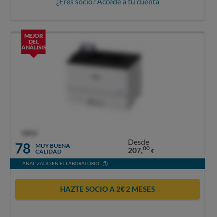
¿Eres socio? Accede a tu cuenta
MEJOR
DEL
ANÁLISIS
OCU
Desde
78
MUY BUENA
00
207,
CALIDAD
€
ANALIZADO EN EL LABORATORIO
HAZTE SOCIO A 2€ 2 MESES