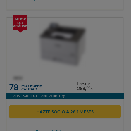
MEJOR
DEL
ANÁLISIS
OCU
Desde
78
MUY BUENA
36
288,
CALIDAD
€
ANALIZADO EN EL LABORATORIO
HAZTE SOCIO A 2€ 2 MESES