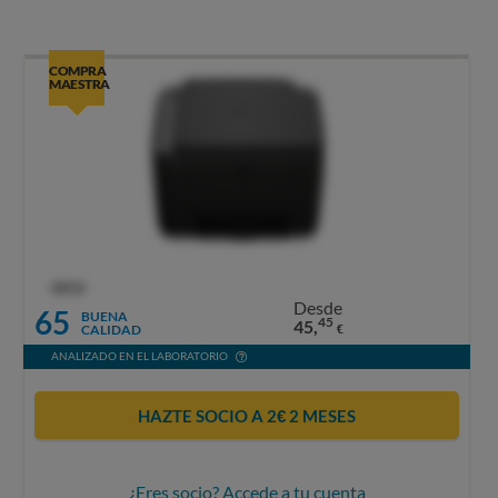
COMPRA
MAESTRA
OCU
Desde
65
BUENA
45
45,
CALIDAD
€
ANALIZADO EN EL LABORATORIO
HAZTE SOCIO A 2€ 2 MESES
¿Eres socio? Accede a tu cuenta