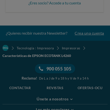
¿Eres socio? Accede a tu cuenta
¿Quieres recibir nuestra Newsletter?
Crea una cuenta
Tecnología : Impresora
Impresoras
Características de EPSON ECOTANK L4260
900 055 105
Reclama!
De L a J de 9 a 18 h y V de 9 a 14 h
CONTACTAR
REVISTAS
OFERTAS-OCU
Únete a nosotros
Los más populares