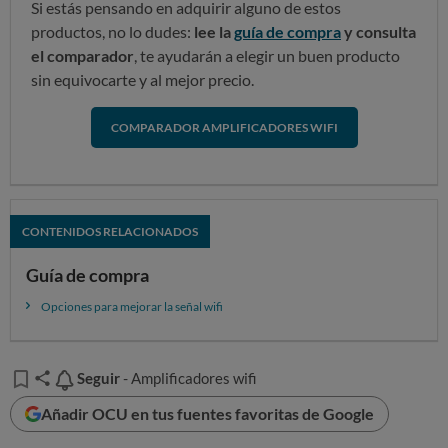
Si estás pensando en adquirir alguno de estos
productos, no lo dudes:
lee la
guía de compra
y consulta
el comparador
, te ayudarán a elegir un buen producto
sin equivocarte y al mejor precio.
COMPARADOR AMPLIFICADORES WIFI
CONTENIDOS RELACIONADOS
Guía de compra
Opciones para mejorar la señal wifi
Seguir
Seguir
- Amplificadores wifi
Añadir OCU en tus fuentes favoritas de Google