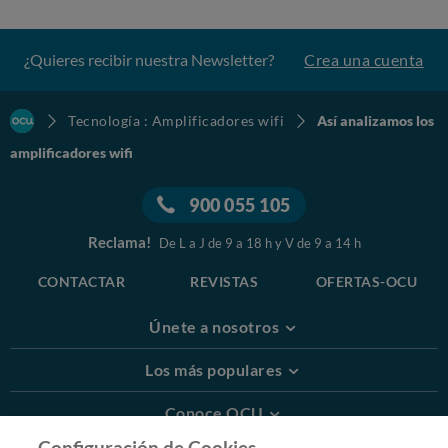
¿Quieres recibir nuestra Newsletter?
Crea una cuenta
Tecnología : Amplificadores wifi
Así analizamos los
amplificadores wifi
900 055 105
Reclama!
De L a J de 9 a 18 h y V de 9 a 14 h
CONTACTAR
REVISTAS
OFERTAS-OCU
Únete a nosotros
Los más populares
Conoce OCU
Configuración de Cookies.