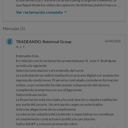
El día 04/08/2025, inicié el curso de trading a cargo de tradeando, al
que llegué desde los videos de captación de distintas plataformas como
youtube e instagram.
Ver reclamación completa
Una vez contratado y ver que el contenido del curso no se
correspondía con lo que se publicitaba me puse en contacto para
darme de baja al acceso de la formación. Tras explicarles su mala praxis
Mensajes (1)
solo recibí amenazas con introducir mis datos en ASNEF.
Por esto y los daños y perjuicios psicológicos causados reclamo a la
empresa que anule mis datos del fichero ASNEF y dejen de acosarme
TRADEANDO. Retsinnal Group
16/04/2026
via telefónica
A: J. Y.
Estimados Sres.,
En relación con la reclamación presentada por D. Juan Y. Rodríguez,
se indica lo siguiente:
Sobre la contratación y el contenido del curso
La contratación se realizó mediante un proceso digital con aceptación
expresa de condiciones. El servicio contratado consiste en formación
online, cuyo contenido ha sido puesto a disposición del alumno,
cumpliendo la empresa con sus obligaciones.
Sobre la financiación
La financiación está vinculada a la contratación y requiere validación
por parte del usuario. No se trata de cargos no autorizados.
Sobre las alegaciones de incumplimiento
La valoración subjetiva del contenido o expectativas no constituye
incumplimiento contractual ni justifica la cancelación.
Sobre ASNEF y comunicaciones de cobro