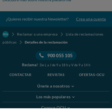
¿Quieres recibir nuestra Newsletter?
Crea una cuenta
Reclamar a una empresa
Lista de reclamaciones
públicas
Detalles de la reclamación
900 055 105
Reclama!
De L a J de 9 a 18 h y V de 9 a 14 h
CONTACTAR
REVISTAS
OFERTAS-OCU
Únete a nosotros
Los más populares
Conoce OCU