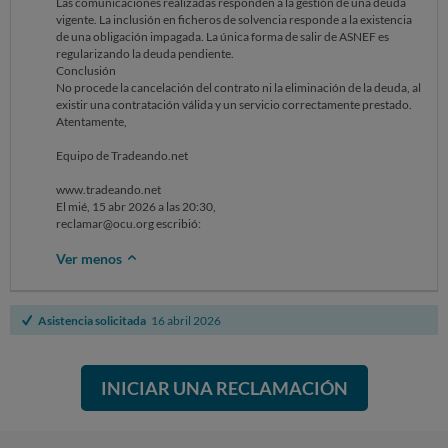
Las comunicaciones realizadas responden a la gestión de una deuda
vigente. La inclusión en ficheros de solvencia responde a la existencia
de una obligación impagada. La única forma de salir de ASNEF es
regularizando la deuda pendiente.
Conclusión
No procede la cancelación del contrato ni la eliminación de la deuda, al
existir una contratación válida y un servicio correctamente prestado.
Atentamente,
Equipo de Tradeando.net
www.tradeando.net
El mié, 15 abr 2026 a las 20:30,
reclamar@ocu.org escribió:
Ver menos
Asistencia solicitada
16 abril 2026
INICIAR UNA RECLAMACIÓN