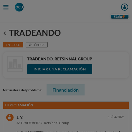
Guio
TRADEANDO
Anterior
EN CURSO
PÚBLICA
TRADEANDO. RETSINNAL GROUP
INICIAR UNA RECLAMACIÓN
Financiación
Naturaleza del problema:
TU RECLAMACIÓN
J. Y.
15/04/2026
A: TRADEANDO. Retsinnal Group