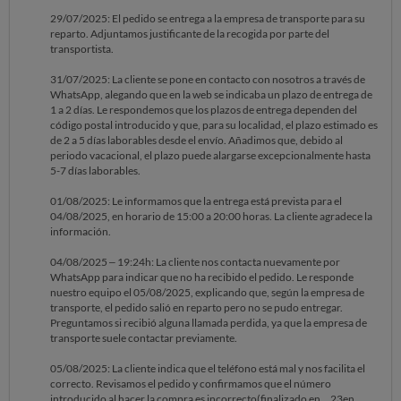
29/07/2025: El pedido se entrega a la empresa de transporte para su
reparto. Adjuntamos justificante de la recogida por parte del
transportista.
31/07/2025: La cliente se pone en contacto con nosotros a través de
WhatsApp, alegando que en la web se indicaba un plazo de entrega de
1 a 2 días. Le respondemos que los plazos de entrega dependen del
código postal introducido y que, para su localidad, el plazo estimado es
de 2 a 5 días laborables desde el envío. Añadimos que, debido al
periodo vacacional, el plazo puede alargarse excepcionalmente hasta
5-7 días laborables.
01/08/2025: Le informamos que la entrega está prevista para el
04/08/2025, en horario de 15:00 a 20:00 horas. La cliente agradece la
información.
04/08/2025 – 19:24h: La cliente nos contacta nuevamente por
WhatsApp para indicar que no ha recibido el pedido. Le responde
nuestro equipo el 05/08/2025, explicando que, según la empresa de
transporte, el pedido salió en reparto pero no se pudo entregar.
Preguntamos si recibió alguna llamada perdida, ya que la empresa de
transporte suele contactar previamente.
05/08/2025: La cliente indica que el teléfono está mal y nos facilita el
correcto. Revisamos el pedido y confirmamos que el número
introducido al hacer la compra es incorrecto(finalizado en ...23en