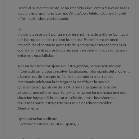
Desde el primer momento, se ha atendido a la cliente a través de todos
los canales disponibles (correo, WhatsApp y teléfono), brindándole
información clara y actualizada.
La
incidencia se originó por un error en el número de teléfono facilitado
por la propia clienteal realizar la compra. Este número erróneo
imposibilitó el contacto por parte de la empresa de transportes para
coordinar la entrega, práctica necesaria en determinadas zonas para
evitar entregas fallidas.
A pesar de este error ajeno a nuestra gestión, hemos actuado con
máxima diligencia para resolver la situación: informando del problema
a la empresa de transporte, facilitando el número correcto e
intentando adelantar la entrega en la medida de lo posible.
Quedamos a disposición de la OCU para cualquier aclaración
adicional que estimen oportuna y lamentamos las molestias que esta
situación haya podido causar a la cliente, pese a los esfuerzos
realizados por nuestra parte para solucionarla con rapidez.
Atentamente,
Dpto. Atención al cliente
Electrodomésticos SAUBER España, S.L.