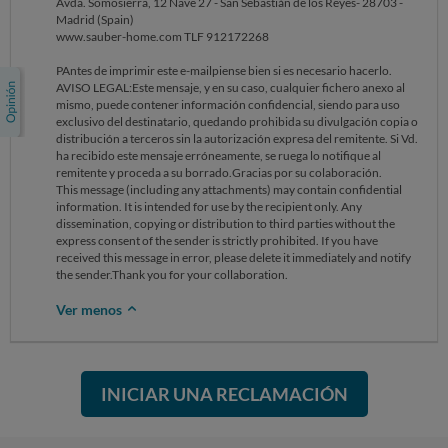
Avda. Somosierra, 12 Nave 27 - San Sebastián de los Reyes- 28703 -
Madrid (Spain)
www.sauber-home.com TLF 912172268
PAntes de imprimir este e-mailpiense bien si es necesario hacerlo.
AVISO LEGAL:Este mensaje, y en su caso, cualquier fichero anexo al
mismo, puede contener información confidencial, siendo para uso
exclusivo del destinatario, quedando prohibida su divulgación copia o
distribución a terceros sin la autorización expresa del remitente. Si Vd.
ha recibido este mensaje erróneamente, se ruega lo notifique al
remitente y proceda a su borrado.Gracias por su colaboración.
This message (including any attachments) may contain confidential
information. It is intended for use by the recipient only. Any
dissemination, copying or distribution to third parties without the
express consent of the sender is strictly prohibited. If you have
received this message in error, please delete it immediately and notify
the sender.Thank you for your collaboration.
Ver menos
INICIAR UNA RECLAMACIÓN