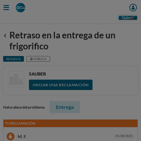
Guio
Retraso en la entrega de un
Anterior
frigorifico
RESUELTA
PÚBLICA
SAUBER
INICIAR UNA RECLAMACIÓN
Entrega
Naturaleza del problema:
TU RECLAMACIÓN
M. F.
05/08/2025