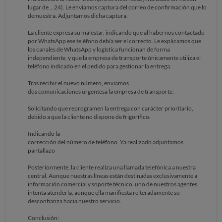
lugar de ...24). Le enviamos captura del correo de confirmación que lo
demuestra. Adjuntamos dicha captura.
La cliente expresa su malestar, indicando que al habernos contactado
por WhatsApp ese teléfono debía ser el correcto. Le explicamos que
los canales de WhatsApp y logística funcionan de forma
independiente, y que la empresa de transporte únicamente utiliza el
teléfono indicado en el pedido para gestionar la entrega.
Tras recibir el nuevo número, enviamos
dos comunicaciones urgentesa la empresa de transporte:
Solicitando que reprogramen la entrega con carácter prioritario,
debido a que la cliente no dispone de frigorífico.
Indicando la
corrección del número de teléfono. Ya realizado adjuntamos
pantallazo
Posteriormente, la cliente realiza una llamada telefónica a nuestra
central. Aunque nuestras líneas están destinadas exclusivamente a
información comercial y soporte técnico, uno de nuestros agentes
intenta atenderla, aunque ella manifiesta reiteradamente su
desconfianza hacia nuestro servicio.
Conclusión: