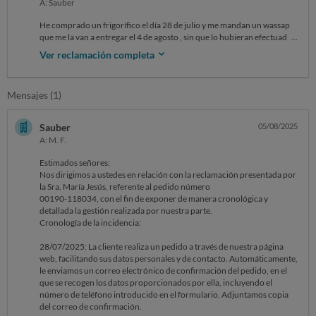
A: Sauber
He comprado un frigorífico el día 28 de julio y me mandan un wassap
que me la van a entregar el 4 de agosto , sin que lo hubieran efectuado
Ver reclamación completa
La excusa que ponen es que mi teléfono estaba mal grabado a la hora
de hacer el pedido ( pero sin embargo tenemos comunicación con
wassap con el mismo teléfono) , sin que me avisaran por otro medio
Mensajes (1)
para la entrega
Lo cierto es que la Atención al Cliente de esta empresa por lo que si no
Sauber
05/08/2025
me la entregan en tiempo y plazo ( Número Pedido : 118034) voy a
A: M. F.
desistir de la compra
Estimados señores:
Nos dirigimos a ustedes en relación con la reclamación presentada por
la Sra. María Jesús, referente al pedido número
00190-118034, con el fin de exponer de manera cronológica y
detallada la gestión realizada por nuestra parte.
Cronología de la incidencia:
28/07/2025: La cliente realiza un pedido a través de nuestra página
web, facilitando sus datos personales y de contacto. Automáticamente,
le enviamos un correo electrónico de confirmación del pedido, en el
que se recogen los datos proporcionados por ella, incluyendo el
número de teléfono introducido en el formulario. Adjuntamos copia
del correo de confirmación.