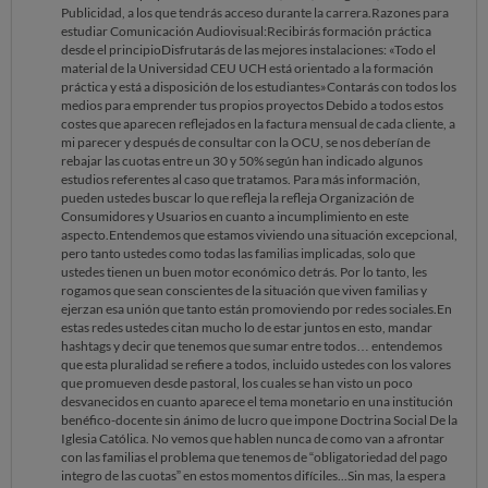
Publicidad, a los que tendrás acceso durante la carrera.Razones para
estudiar Comunicación Audiovisual:Recibirás formación práctica
desde el principioDisfrutarás de las mejores instalaciones: «Todo el
material de la Universidad CEU UCH está orientado a la formación
práctica y está a disposición de los estudiantes»Contarás con todos los
medios para emprender tus propios proyectos Debido a todos estos
costes que aparecen reflejados en la factura mensual de cada cliente, a
mi parecer y después de consultar con la OCU, se nos deberían de
rebajar las cuotas entre un 30 y 50% según han indicado algunos
estudios referentes al caso que tratamos. Para más información,
pueden ustedes buscar lo que refleja la refleja Organización de
Consumidores y Usuarios en cuanto a incumplimiento en este
aspecto.Entendemos que estamos viviendo una situación excepcional,
pero tanto ustedes como todas las familias implicadas, solo que
ustedes tienen un buen motor económico detrás. Por lo tanto, les
rogamos que sean conscientes de la situación que viven familias y
ejerzan esa unión que tanto están promoviendo por redes sociales.En
estas redes ustedes citan mucho lo de estar juntos en esto, mandar
hashtags y decir que tenemos que sumar entre todos… entendemos
que esta pluralidad se refiere a todos, incluido ustedes con los valores
que promueven desde pastoral, los cuales se han visto un poco
desvanecidos en cuanto aparece el tema monetario en una institución
benéfico-docente sin ánimo de lucro que impone Doctrina Social De la
Iglesia Católica. No vemos que hablen nunca de como van a afrontar
con las familias el problema que tenemos de “obligatoriedad del pago
integro de las cuotas” en estos momentos difíciles...Sin mas, la espera