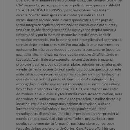
Buenos días:Mi nombre es Álvaro Domínguez, cliente vuestro de 4º de
CAV.Les escribo para que atiendan mi petición mas que razonable EN
ESTA SITUACIÓN DE CRISIS y que se haga extensible a toda mi
carrera: Solicito una bajada en las cuotas que cobra el CEU
mensualmente (devolviendo lo correspondiente a quien pago de
forma íntegra en septiembre) teniendo en cuenta que estas cuotas y
tasas han dejado de ser justas debido a que ya nos desplazamos a la
universidad, y por lo tanto no usamos las instalaciones, es decir
formación presencial. Por lo tanto se está incumpliendo el contrato de
servicio de formación en su sede.Por una lado, la empresa tiene unos
gastos mucho más reducidos que los que solía acostumbrar (agua, luz,
gas, materiales, limpieza, etc) que los alumnos si están afrontando en
sus casas. Además de esto expuesto, no se está usando el material
propio de la carrera, como cámaras, platós, estudios, ordenadores, etc
y evidentemente no se están realizando las prácticas que toca con este
material las cuales recordemos, son una parte muy importante por la
que estamos en el CEU y no en otra institución.A continuación les
expongo la publicidad que aún está presente en su institución a día de
hoy en lo que respecta a CAV: En la CEU UCH cuentas con un Centro
de Producción Audiovisual y Multimedia con platós de televisión, salas
de producción audiovisual, estudios de grabación, estudios de radio y
locución, estudios de fotografía y cabinas de revelado, aulas de
informática especializada y el mejor equipamiento de última
tecnología a tu disposición. Todo lo que necesites para sorprender al
mundo con tu creatividad e iniciativa. Todo lo necesario para que
puedas complementar tu formación participando en concursos y
festivales de tipo profesional de Cortos, Cine, Fotografía, Música o