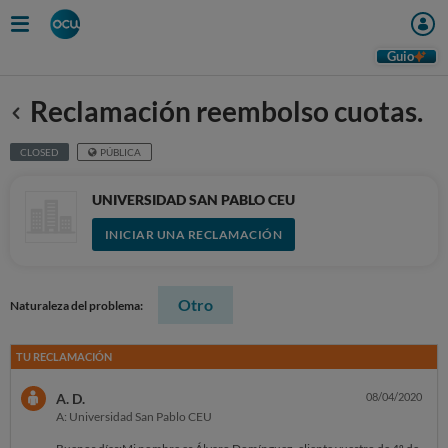
Guio
Reclamación reembolso cuotas.
Anterior
CLOSED
PÚBLICA
UNIVERSIDAD SAN PABLO CEU
INICIAR UNA RECLAMACIÓN
Otro
Naturaleza del problema:
TU RECLAMACIÓN
A. D.
08/04/2020
A: Universidad San Pablo CEU