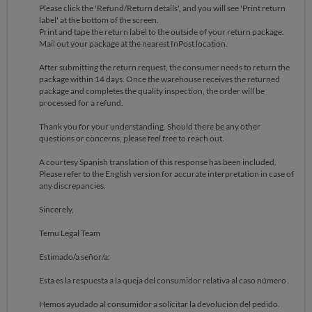
Please click the 'Refund/Return details', and you will see 'Print return
To
label' at the bottom of the screen.
Print and tape the return label to the outside of your return package.
Mail out your package at the nearest InPost location.
help@temu.com
After submitting the return request, the consumer needs to return the
Date
package within 14 days. Once the warehouse receives the returned
package and completes the quality inspection, the order will be
2026-05-07 15:01::04 GMT
processed for a refund.
Thank you for your understanding. Should there be any other
Subject
questions or concerns, please feel free to reach out.
Nuevo mensaje de ISIDRO S
A courtesy Spanish translation of this response has been included.
Please refer to the English version for accurate interpretation in case of
any discrepancies.
Sincerely,
Temu Legal Team
Estimado/a señor/a:
Esta es la respuesta a la queja del consumidor relativa al caso número .
Hemos ayudado al consumidor a solicitar la devolución del pedido.