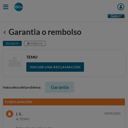
Guio
Garantia o rembolso
Anterior
RESUELTA
PÚBLICA
TEMU
INICIAR UNA RECLAMACIÓN
Garantía
Naturaleza del problema:
TU RECLAMACIÓN
I. S.
04/05/2026
A: TEMU