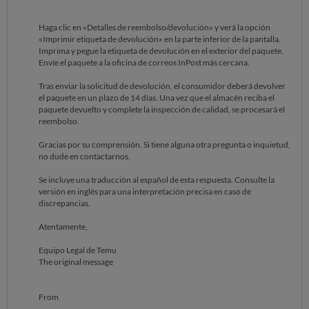
Haga clic en «Detalles de reembolso/devolución» y verá la opción
«Imprimir etiqueta de devolución» en la parte inferior de la pantalla.
Imprima y pegue la etiqueta de devolución en el exterior del paquete.
Envíe el paquete a la oficina de correos InPost más cercana.
Tras enviar la solicitud de devolución, el consumidor deberá devolver
el paquete en un plazo de 14 días. Una vez que el almacén reciba el
paquete devuelto y complete la inspección de calidad, se procesará el
reembolso.
Gracias por su comprensión. Si tiene alguna otra pregunta o inquietud,
no dude en contactarnos.
Se incluye una traducción al español de esta respuesta. Consulte la
versión en inglés para una interpretación precisa en caso de
discrepancias.
Atentamente,
Equipo Legal de Temu
The original message
From