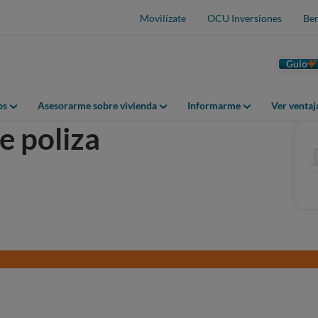
Movilízate
OCU Inversiones
Ben
Guio
os
Asesorarme sobre vivienda
Informarme
Ver venta
e poliza