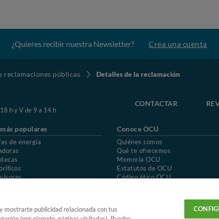
¿Quieres recibir nuestra Newsletter?
Crea una cuenta
de reclamaciones públicas
Detalles de la reclamación
CONTACTAR
REV
 18 h y V de 9 a 14 h
 más populares
Conoce OCU
fas de energía
Quiénes somos
adoras
Qué te ofrecemos
otecas
Memoria OCU
oríficos
Estatutos de OCU
visores
Código ético OCU
chones
Preguntas frecuentes
ión de OCU
Política de privacidad
Uso del nombre y de los signos de OCU
CONFIG
 y mostrarte publicidad relacionada con tus
egación (por ejemplo, páginas visitadas). Puedes