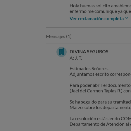
Hola buenas solicito amablemen
enfermó me comunique ya que ll
donde vivía he así les dije par
Ver reclamación completa
clientes les venden mentira a
Mensajes (1)
DIVINA SEGUROS
A: J. T.
Estimados Señores.
Adjuntamos escrito correspo
Para poder abrir el documento
(Jael del Carmen Tapias R.) co
Se ha seguido para su tramitac
Marzo sobre los departamentos y
La resolución está siendo CO
Departamento de Atención al 