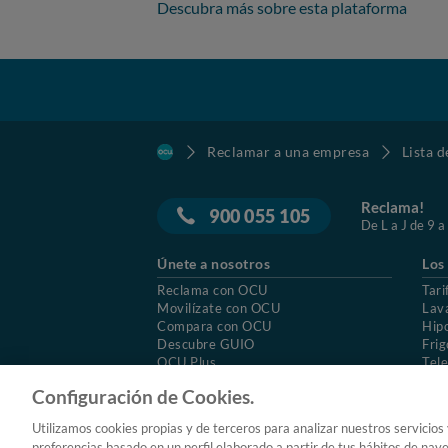
Descubra más sobre esta plataforma
Reclamar a una empresa
Lista 
Reclama!
900 055 105
De L a J de 9 a
Únete a nosotros
Los
Reclama con OCU
Tari
Movilízate con OCU
Lav
Compara con OCU
Hip
Descubre GUIO
Frig
OCU Plus
Tele
Trabajar en OCU
Col
Configuración de Cookies.
© 2026 OCU
Condiciones generales de contratac
Utilizamos cookies propias y de terceros para analizar nuestros servicios
Aviso Legal
Política de cookies
preferencias basado en un perfil elaborado a partir de tus hábitos de nav