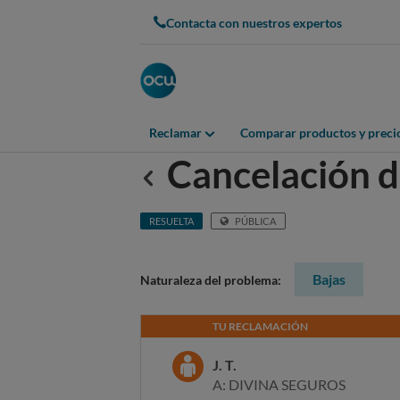
Contacta con nuestros expertos
Reclamar
Comparar productos y preci
Cancelación d
Anterior
RESUELTA
PÚBLICA
Bajas
Naturaleza del problema:
TU RECLAMACIÓN
J. T.
A: DIVINA SEGUROS