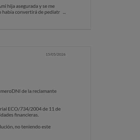
mi hija asegurada y se me
 había convertirá de pediatría
falta de respeto roban a sus
15/05/2026
númeroDNI de la reclamante
sterial ECO/734/2004 de 11 de
idades financieras.
ución, no teniendo este