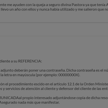
te me ayuden con la queja a seguro divina Pastora ya que tenía A
evo un año con ellos y nunca había utilizado y me salieron que no
a dar de baja al contrato y me dicen que no se puede me parece una 
yúdenme que más debo hacer porque me sigue llegando los recibos
ndiente a su REFERENCIA:
 adjunto deberán poner una contraseña. Dicha contraseña es el 
n la letra en mayúscula (por ejemplo: 00000000X).
ión el procedimiento escido en el artículo 12.1 de la Orden Mini
 servicios de atención al cliente y defensor del cliente de las ent
MUNICADAal propio interesado adjuntándose copia de dicha resol
Asegurado nada más que manifestar.