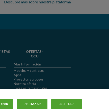
Descubre más sobre nuestra plataforma
ISTAS
OFERTAS-
OCU
Más Información
Modelos y contratos
Apps
Proyectos europeos
Nuestra oferta
Colegios profesionales
Mapa del sitio
URAR
RECHAZAR
ACEPTAR