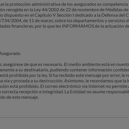
e la protección administrativa de los asegurados es competencia 
ación recogida en la Ley 44/2002 de 22 de noviembre de Medidas d
o dispuesto en el Capítulo V Sección I dedicado a la Defensa del C
734/2004, de 11 de marzo, sobre los departamentos y servicios de 
tidades financieras, por lo que les INFORMAMOS de la actuación d
 Asegurado
, asegúrese de que es necesario. El medio ambiente está en nuest
vamente a su destinatario, pudiendo contener información confide
está prohibida por la ley. Si ha recibido este mensaje por error, l
vía y proceda a su destrucción. Asimismo, le recordamos que la le
ción está prohibido. El correo electrónico vía Internet no permite 
u correcta recepción e integridad. La Entidad no asume responsabil
ido de este mensaje.