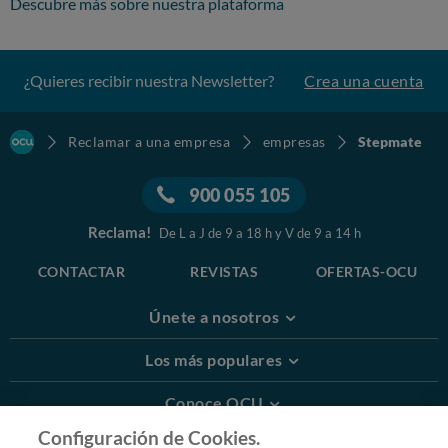
Descubre más sobre nuestra plataforma
¿Quieres recibir nuestra Newsletter?
Crea una cuenta
Reclamar a una empresa
empresas
Stepmate
900 055 105
Reclama!
De L a J de 9 a 18 h y V de 9 a 14 h
CONTACTAR
REVISTAS
OFERTAS-OCU
Únete a nosotros
Los más populares
Conoce OCU
Configuración de Cookies.
Más Información