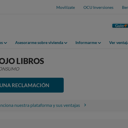
Movilízate
OCU Inversiones
Ben
Guio
os
Asesorarme sobre vivienda
Informarme
Ver venta
OJO LIBROS
 CONSUMO
R UNA RECLAMACIÓN
ciona nuestra plataforma y sus ventajas