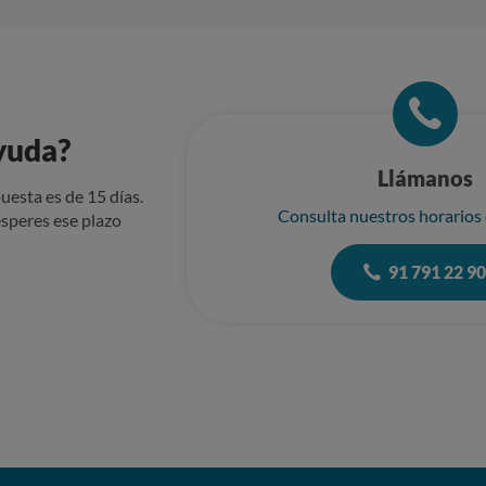
yuda?
Llámanos
uesta es de 15 días.
Consulta nuestros horarios
speres ese plazo
91 791 22 9