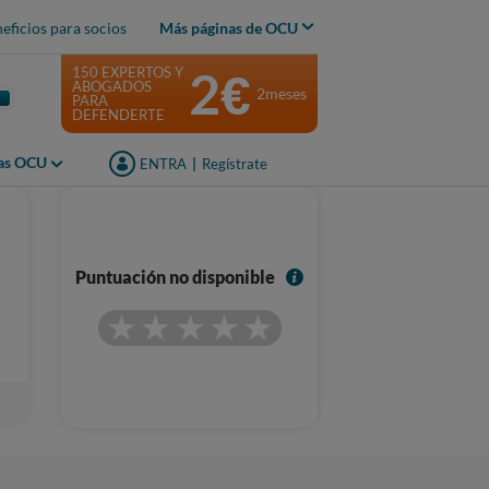
eficios para socios
Más páginas de OCU
2€
150 EXPERTOS Y
ABOGADOS
2meses
PARA
DEFENDERTE
jas OCU
ENTRA
|
Regístrate
I
Puntuación no disponible
n
f
o