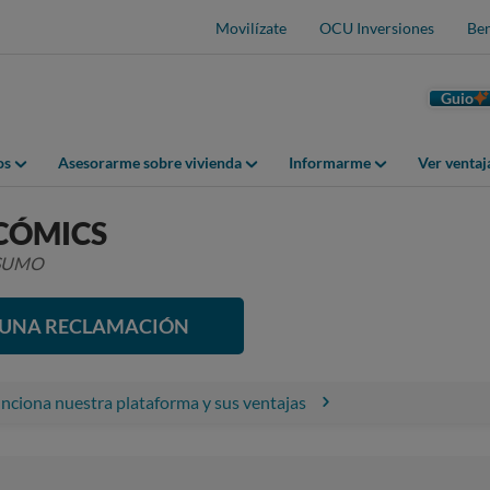
Movilízate
OCU Inversiones
Ben
Guio
os
Asesorarme sobre vivienda
Informarme
Ver venta
CÓMICS
NSUMO
R UNA RECLAMACIÓN
ciona nuestra plataforma y sus ventajas