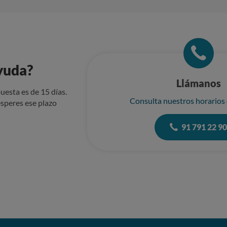
yuda?
Llámanos
uesta es de 15 días.
Consulta nuestros horarios
speres ese plazo
91 791 22 9