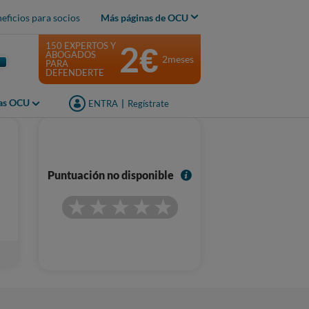
eficios para socios
Más páginas de OCU
2€
150 EXPERTOS Y
ABOGADOS
2meses
PARA
DEFENDERTE
jas OCU
ENTRA
|
Regístrate
I
Puntuación no disponible
n
f
o