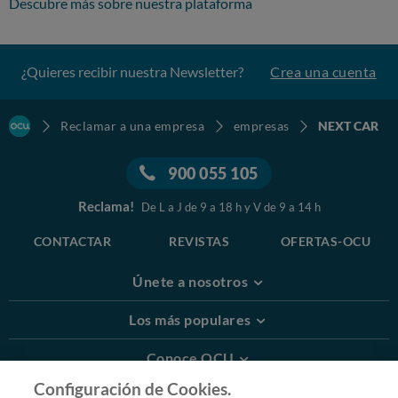
Descubre más sobre nuestra plataforma
¿Quieres recibir nuestra Newsletter?
Crea una cuenta
Reclamar a una empresa
empresas
NEXT CAR
900 055 105
Reclama!
De L a J de 9 a 18 h y V de 9 a 14 h
CONTACTAR
REVISTAS
OFERTAS-OCU
Únete a nosotros
Los más populares
Conoce OCU
Configuración de Cookies.
Más Información