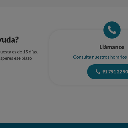
yuda?
Llámanos
uesta es de 15 días.
Consulta nuestros horarios
speres ese plazo
91 791 22 9