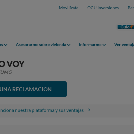
Movilízate
OCU Inversiones
Ben
Guio
os
Asesorarme sobre vivienda
Informarme
Ver venta
O VOY
NSUMO
R UNA RECLAMACIÓN
ciona nuestra plataforma y sus ventajas