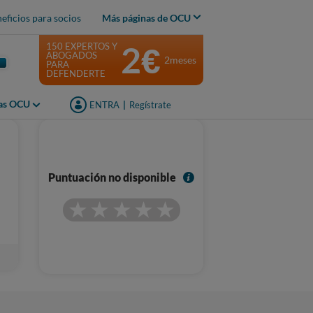
eficios para socios
Más páginas de OCU
2€
150 EXPERTOS Y
ABOGADOS
2meses
PARA
DEFENDERTE
jas OCU
ENTRA
|
Regístrate
I
Puntuación no disponible
n
f
o