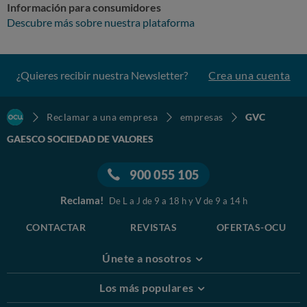
Información para consumidores
Descubre más sobre nuestra plataforma
¿Quieres recibir nuestra Newsletter?
Crea una cuenta
Reclamar a una empresa
empresas
GVC
GAESCO SOCIEDAD DE VALORES
900 055 105
Reclama!
De L a J de 9 a 18 h y V de 9 a 14 h
CONTACTAR
REVISTAS
OFERTAS-OCU
Únete a nosotros
Los más populares