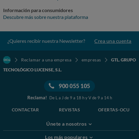
Información para consumidores
Descubre más sobre nuestra plataforma
¿Quieres recibir nuestra Newsletter?
Crea una cuenta
Reclamar a una empresa
empresas
GTL. GRUPO
TECNOLÓGICO LUCENSE, S.L.
900 055 105
Reclama!
De L a J de 9 a 18 h y V de 9 a 14 h
CONTACTAR
REVISTAS
OFERTAS-OCU
Únete a nosotros
Los más populares