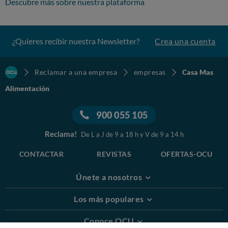
Descubre más sobre nuestra plataforma
¿Quieres recibir nuestra Newsletter?
Crea una cuenta
Reclamar a una empresa
empresas
Casa Mas
Alimentación
900 055 105
Reclama!
De L a J de 9 a 18 h y V de 9 a 14 h
CONTACTAR
REVISTAS
OFERTAS-OCU
Únete a nosotros
Los más populares
Conoce OCU