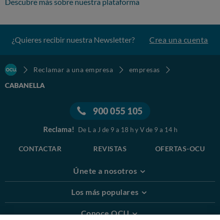
Descubre más sobre nuestra plataforma
¿Quieres recibir nuestra Newsletter?
Crea una cuenta
Reclamar a una empresa
empresas
CABANELLA
900 055 105
Reclama!
De L a J de 9 a 18 h y V de 9 a 14 h
CONTACTAR
REVISTAS
OFERTAS-OCU
Únete a nosotros
Los más populares
Conoce OCU