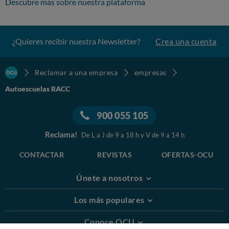
Descubre más sobre nuestra plataforma
¿Quieres recibir nuestra Newsletter?
Crea una cuenta
Reclamar a una empresa
empresas
Autoescuelas RACC
900 055 105
Reclama!
De L a J de 9 a 18 h y V de 9 a 14 h
CONTACTAR
REVISTAS
OFERTAS-OCU
Únete a nosotros
Los más populares
Conoce OCU